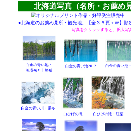
北海道写真（名所・お薦め見所
●北海道のお薦め見所・観光地。【全３６頁＋＠】順
写真をクリックすると、拡大写
白金の青い池・
白金の青い池
白金の青い池2012
美瑛岳と十勝岳
白金の青い川・厳冬
白ひげの滝
白ひげの滝・紅葉