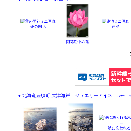
蓮の開花
蓮池
開花途中の蓮
● 北海道豊頃町 大津海岸 ジュエリーアイス Jewelry 
波に洗われる