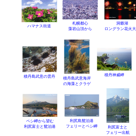
札幌都心
洞爺湖
ハマナス街道
藻岩山頂から
ロングラン花火大
積丹神威岬
積丹島武意の雲丹
積丹島武意海岸
の海藻とクラゲ
利尻島鴛泊港
ペシ岬から望む
フェリーとペシ岬
利尻富士と鴛泊港
利尻富士と
フェリー出航