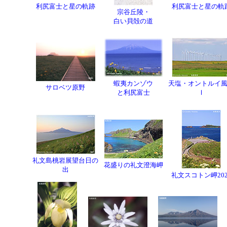
利尻富士と星の軌跡
利尻富士と星の軌
宗谷丘陵・
白い貝殻の道
蝦夷カンゾウ
天塩・オントルイ
サロベツ原野
と利尻富士
Ⅰ
礼文島桃岩展望台日の
花盛りの礼文澄海岬
出
礼文スコトン岬202