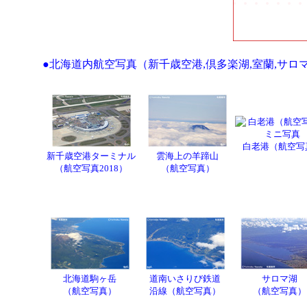
●北海道内航空写真（新千歳空港,倶多楽湖,室蘭,サロマ
白老港（航空写
新千歳空港ターミナル
雲海上の羊蹄山
（航空写真2018）
（航空写真）
北海道駒ヶ岳
道南いさりび鉄道
サロマ湖
（航空写真）
沿線（航空写真）
（航空写真）