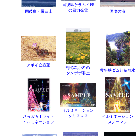
国後島ケラムイ崎
の風力発電
国後島・羅臼山
国境の海
アポイ立壺菫
様似親小岩の
豊平峡ダム紅葉放水
タンポポ群生
イルミネーション
クリスマス
さっぽろホワイト
イルミネーション
イルミネーション
スノーマン