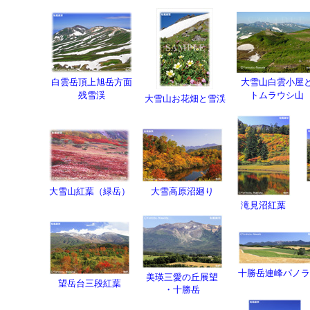
白雲岳頂上旭岳方面
大雪山白雲小屋
残雪渓
トムラウシ山
大雪山お花畑と雪渓
大雪山紅葉（緑岳）
大雪高原沼廻り
滝見沼紅葉
十勝岳連峰パノラ
美瑛三愛の丘展望
望岳台三段紅葉
・十勝岳