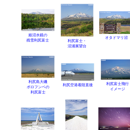
姫沼水鏡の
オタドマリ沼
残雪利尻富士
利尻富士・
沼浦展望台
利尻島大磯
利尻富士飛行
利尻空港着陸直後
ポロフンベの
イメージ
利尻富士