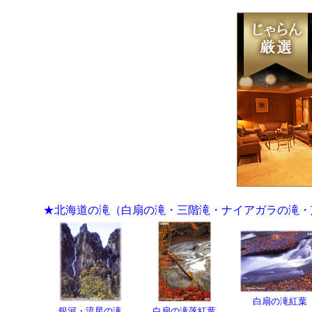
★北海道の滝（白扇の滝・三階滝・ナイアガラの滝・
白扇の滝紅葉
銀河・流星の滝
白扇の滝落紅葉