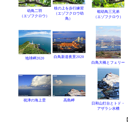
枝の上を歩行練習
幼鳥二羽
蝦幼鳥三兄弟
（エゾフクロウ幼
（エゾフクロウ）
（エゾフクロウ）
鳥）
白鳥新道夜景2020
地球岬2020
白鳥大橋とフェリー
祝津の海上雲
高島岬
日和山灯台とトド・
アザラシ水槽