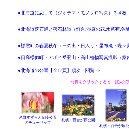
●北海道に恋して（ジオラマ・モノクロ写真）３４枚
●北海道落石岬と落石林道（灯台,湿原の花,水芭蕉,谷
●襟裳岬の春夏秋冬（日の出・日入り・昆布漁・喋々
●日高様似町・アポイ岳登山・高山植物写真撮影（案
●北海道の公園【全17頁】順次・閲覧 ⇒
写真をクリックすると、拡大写
滝野すずらん丘陵公園
札幌・百合が原公園
のチューリップ
札幌・百合が原