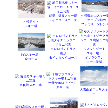
札幌藻岩山スキー
朝里川温泉スキー場
・オープン前の
・イエローＡコース
札幌テイネ
ファミリーゲレン
スキー場
キロロゴンドラと
ルスツリゾート
山頂
スキー場・
Fu'sスキー場・
ダイナミックコース
イゾラグラン
全コース
コース眺望
十勝サホロリゾート
富良野スキー場
スキー場
大雪山旭岳山岳スキ
ー