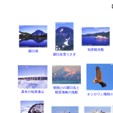
知床観光船
羅臼湖
羅臼岳雪うさぎ
朝焼けの羅臼岳と
真冬の知床連山
根室海峡の漁船
オジロワシ飛翔