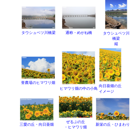
タウシュベツ川橋梁
通称・めがね橋
タウシュベツ川
橋梁
縦
誉農場のヒマワリ畑
向日葵畑の丘
ヒマワリ畑の中の小鳥
イメージ
ぜるぶの丘
三愛の丘・向日葵畑
新栄の丘・ひまわり
・ヒマワリ畑