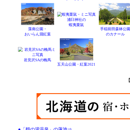
浦臼神社の
蝦夷栗鼠
藻南公園・
手稲前田森林公
おいらん淵紅葉
のカナール
岩見沢SAの輓馬
五天山公園・紅葉2021
●「鶴の湯温泉」の蓮池⇒