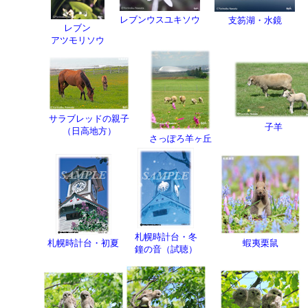
レブンウスユキソウ
支笏湖・水鏡
レブン
アツモリソウ
サラブレッドの親子
子羊
（日高地方）
さっぽろ羊ヶ丘
札幌時計台・冬
札幌時計台・初夏
蝦夷栗鼠
鐘の音（試聴）