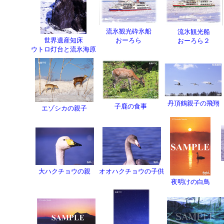
流氷観光砕氷船
流氷観光船
世界遺産知床
おーろら
おーろら２
ウトロ灯台と流氷海原
丹頂鶴親子の飛翔
子鹿の食事
エゾシカの親子
大ハクチョウの親
オオハクチョウの子供
夜明けの白鳥