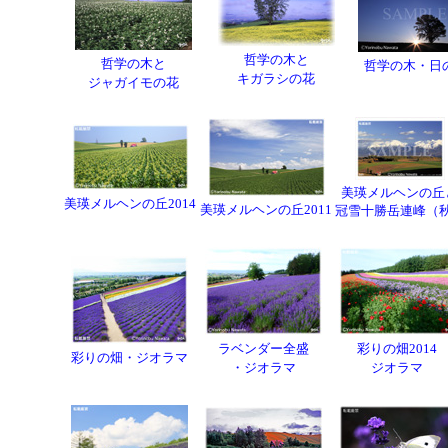
哲学の木と
哲学の木と
哲学の木・日
キガラシの花
ジャガイモの花
美瑛メルヘンの丘
美瑛メルヘンの丘2014
美瑛メルヘンの丘2011
冠雪十勝岳連峰（
ラベンダー全盛
彩りの畑2014
彩りの畑・ジオラマ
・ジオラマ
ジオラマ