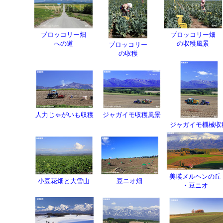
ブロッコリー畑
ブロッコリー畑
への道
の収穫風景
ブロッコリー
の収穫
人力じゃがいも収穫
ジャガイモ収穫風景
ジャガイモ機械収
美瑛メルヘンの丘
小豆花畑と大雪山
豆ニオ畑
・豆ニオ