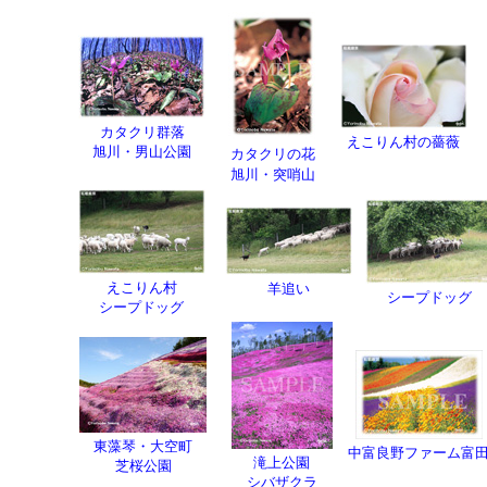
カタクリ群落
えこりん村の薔薇
旭川・男山公園
カタクリの花
旭川・突哨山
えこりん村
羊追い
シープドッグ
シープドッグ
東藻琴・大空町
中富良野ファーム富
滝上公園
芝桜公園
シバザクラ