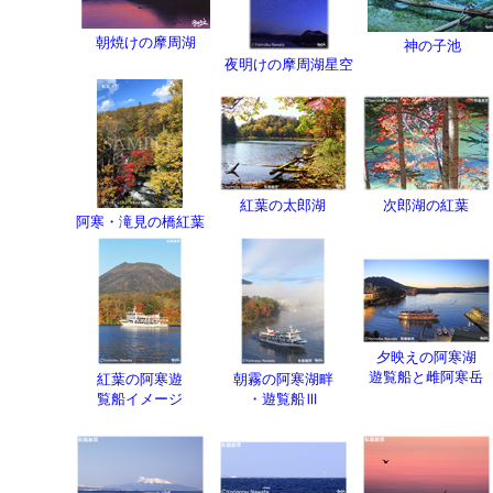
朝焼けの摩周湖
神の子池
夜明けの摩周湖星空
紅葉の太郎湖
次郎湖の紅葉
阿寒・滝見の橋紅葉
夕映えの阿寒湖
遊覧船と雌阿寒岳
紅葉の阿寒遊
朝霧の阿寒湖畔
覧船イメージ
・遊覧船Ⅲ