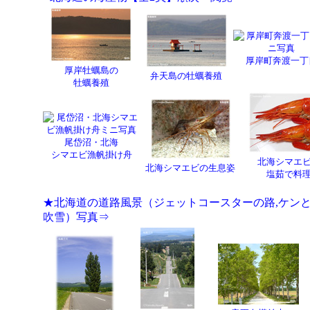
厚岸町奔渡一丁
厚岸牡蠣島の
弁天島の牡蠣養殖
牡蠣養殖
尾岱沼・北海
シマエビ漁帆掛け舟
北海シマエ
北海シマエビの生息姿
塩茹で料
★北海道の道路風景（ジェットコースターの路,ケンとメ
吹雪）写真⇒