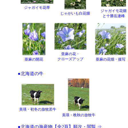
ジャガイモ花帯
ジャガイモ花畑
じゃがいも白花畑
と十勝岳連峰
亜麻の花・
クローズアップ
亜麻の開花
亜麻の花畑・接写
●北海道の牛
美瑛・初冬の放牧若牛
美瑛・晩秋の放牧牛
●北海道の海産物【全2頁】順次・閲覧 ⇒