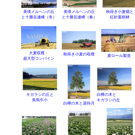
美瑛メルヘンの丘
美瑛メルヘンの丘
秋蒔き小麦畑と
と十勝岳連峰（冬）
と十勝岳連峰（春）
紅針葉樹林
大麦収穫・
秋蒔き小麦の収穫
麦ロール製造
超大型コンバイン
キガラシの丘と
白樺の木と
美馬牛小
キガラシの丘
白樺の木と居待月