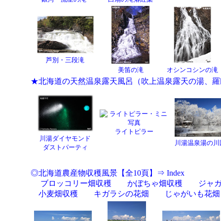
芦別・三段滝
美笛の滝
オシンコシンの滝
★北海道の天然温泉露天風呂（吹上温泉露天の湯、羅
ライトピラー
川湯ダイヤモンド
川湯温泉湯の川
ダストパーティ
◎北海道農産物収穫風景【全10頁】⇒ Index
ブロッコリー畑収穫
かぼちゃ畑収穫
ジャ
小麦畑収穫
キガラシの花畑
じゃがいも花畑