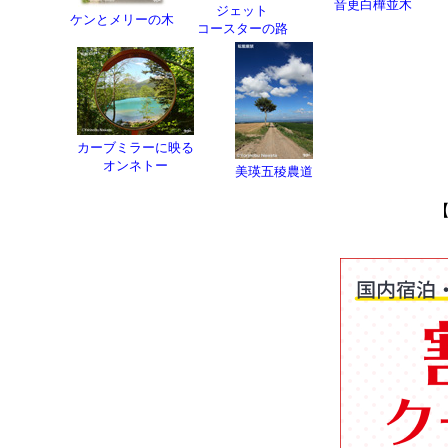
音更白樺並木
ジェット
ケンとメリーの木
コースターの路
カーブミラーに映る
オンネトー
美瑛五稜農道