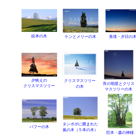
絵本の木
ケンとメリーの木
美瑛・夕日の
夕映えの
クリスマスツリー
宵の明星とクリス
クリスマスツリー
の木
マスツリーの木
タンポポに囲まれた
パフーの木
嵐の木（５本の木
）
巨木・森の神様