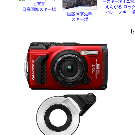
えんがる ロッ
日高国際スキー場
バレースキー
国設阿寒湖畔
スキー場
【