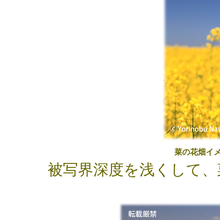
菜の花畑イ
被写界深度を浅くして、