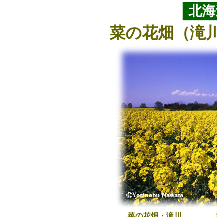
北海
菜の花畑（滝
菜の花畑・滝川