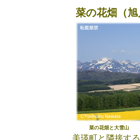
菜の花畑（旭
菜の花畑と大雪山
美瑛町と隣接す