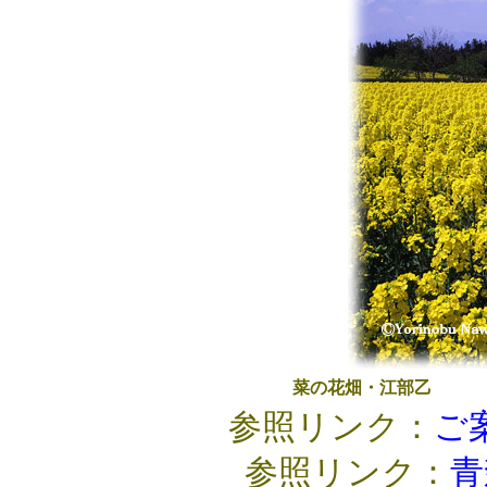
菜の花畑・江部乙
参照リンク：
ご
参照リンク：
青