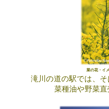
菜の花・イ
滝川の道の駅では、そ
菜種油や野菜直