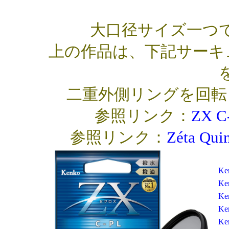
大口径サイズ一つ
上の作品は、下記サーキ
二重外側リングを回転
参照リンク：
ZX 
参照リンク：
Zéta Q
K
K
K
K
K