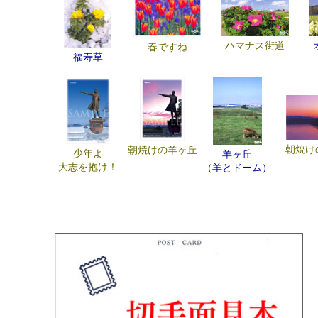
ハマナス街道
春ですね
福寿草
朝焼け
朝焼けの羊ヶ丘
少年よ
羊ヶ丘
大志を抱け！
（羊とドーム）