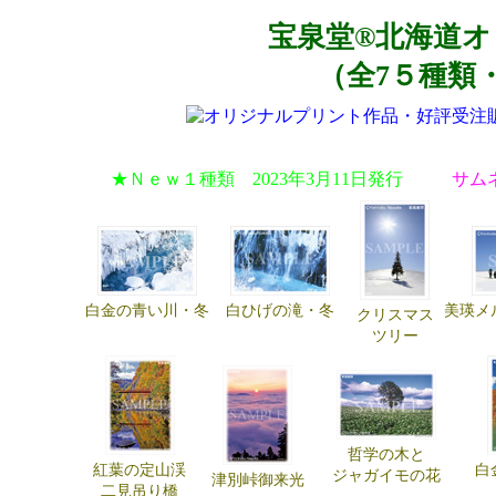
宝泉堂®北海道
（全7５種類
★Ｎｅｗ１種類 2023年3月11日発行
サム
白金の青い川・冬
白ひげの滝・冬
美瑛メ
クリスマス
ツリー
哲学の木と
紅葉の定山渓
白
ジャガイモの花
津別峠御来光
二見吊り橋