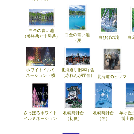
白金の青い池
白金の青い池
（美瑛岳と十勝岳）
白ひげの滝
白
・夏
ホワイトイルミ
北海道庁旧本庁舎
ネーション・横
（赤れんが庁舎）
北海道のヒグマ
さっぽろホワイト
札幌時計台
札幌時計台
羊ヶ丘
イルミネーション
（初夏）
（冬）
博士像