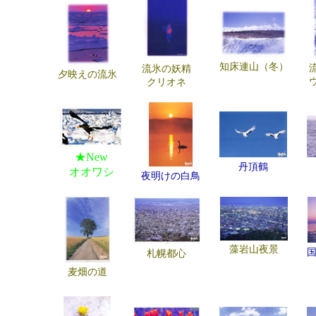
知床連山（冬）
流氷の妖精
夕映えの流氷
クリオネ
★New
丹頂鶴
オオワシ
夜明けの白鳥
藻岩山夜景
札幌都心
麦畑の道