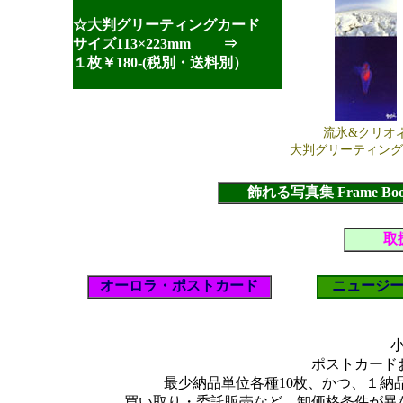
☆大判グリーティングカード
サイズ113×223mm ⇒
１枚￥180-(税別・送料別）
流氷&クリオ
大判グリーティング
飾れる写真集 Frame 
取
オーロラ・ポストカード
ニュージ
ポストカード
最少納品単位各種10枚、かつ、１納
買い取り・委託販売など、卸価格条件が異