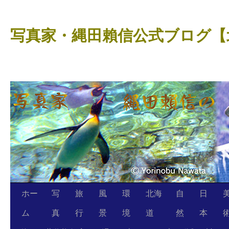
コ
ン
写真家・縄田賴信公式ブログ【
テ
ン
ツ
へ
ス
キ
ッ
プ
ホー
写
旅
風
環
北海
自
日
ム
真
行
景
境
道
然
本