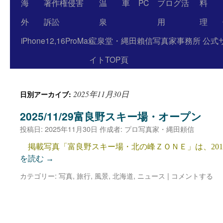
海
著作権侵害
温
車
PC
ブログ活
料
外
訴訟
泉
用
理
iPhone12,16ProMax
宝泉堂・縄田賴信写真家事務所 公式
イトTOP頁
2025年11月30日
日別アーカイブ:
2025/11/29富良野スキー場・オープン
投稿日:
2025年11月30日
作成者:
プロ写真家・縄田頼信
掲載写真「富良野スキー場・北の峰ＺＯＮＥ」は、2016
を読む
→
カテゴリー:
写真
,
旅行
,
風景
,
北海道
,
ニュース
|
コメントする