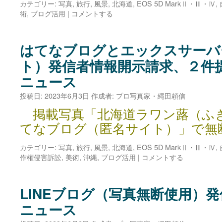
カテゴリー:
写真
,
旅行
,
風景
,
北海道
,
EOS 5D MarkⅡ・Ⅲ・Ⅳ
,
術
,
ブログ活用
|
コメントする
はてなブログとエックスサーバ
ト）発信者情報開示請求、２件
ニュース
投稿日:
2023年6月3日
作成者:
プロ写真家・縄田頼信
掲載写真「北海道ラワン蕗（ふ
てなブログ（匿名サイト）」で無
カテゴリー:
写真
,
旅行
,
風景
,
北海道
,
EOS 5D MarkⅡ・Ⅲ・Ⅳ
,
作権侵害訴訟
,
美術
,
沖縄
,
ブログ活用
|
コメントする
LINEブログ（写真無断使用）
ニュース