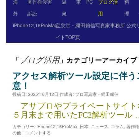
海
著作権侵害
温
車
PC
ブログ活
料
外
訴訟
泉
用
理
iPhone12,16ProMax
宝泉堂・縄田賴信写真家事務所 公式
イトTOP頁
ブログ活用
「
」カテゴリーアーカイブ
アクセス解析ツール設定に伴う
意！
投稿日:
2025年6月12日
作成者:
プロ写真家・縄田頼信
アサブロやプライベートサイト
５月末まで用いたFC2解析ツール 
カテゴリー:
iPhone12,16ProMax
,
日本
,
ニュース
,
コラム
,
著作
の他
|
コメントする