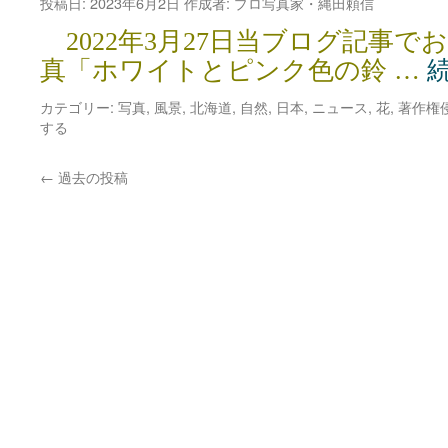
投稿日:
2023年6月2日
作成者:
プロ写真家・縄田頼信
2022年3月27日当ブログ記事で
真「ホワイトとピンク色の鈴 …
カテゴリー:
写真
,
風景
,
北海道
,
自然
,
日本
,
ニュース
,
花
,
著作権
する
←
過去の投稿