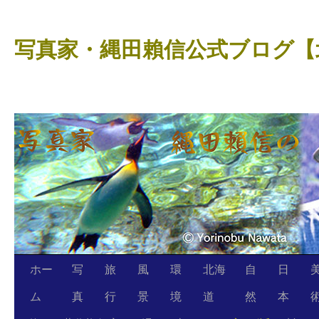
コ
ン
写真家・縄田賴信公式ブログ【
テ
ン
ツ
へ
ス
キ
ッ
プ
ホー
写
旅
風
環
北海
自
日
ム
真
行
景
境
道
然
本