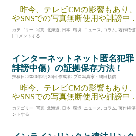
写
昨今、テレビCMの影響もあり、
真
やSNSでの写真無断使用や誹謗中 
盗
用・
カテゴリー:
写真
,
北海道
,
日本
,
環境
,
ニュース
,
コラム
,
著作権侵
刑
|
コメントする
事
告
訴
受
インターネットネット匿名犯罪
理
誹謗中傷）の証拠保存方法！
で
被
投稿日:
2023年2月25日
作成者:
プロ写真家・縄田頼信
害
者
昨今、テレビCMの影響もあり、
多
やSNSでの写真無断使用や誹謗中 
数！
ニ
カテゴリー:
写真
,
北海道
,
日本
,
環境
,
ニュース
,
コラム
,
著作権侵
ュ
ントする
ー
ス
は