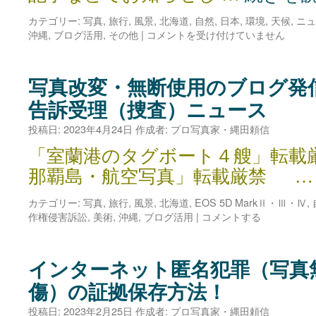
カテゴリー:
写真
,
旅行
,
風景
,
北海道
,
自然
,
日本
,
環境
,
天候
,
ニュ
内
沖縄
,
ブログ活用
,
その他
|
コメントを受け付けていません
閣
府
沖
写真改変・無断使用のブログ発
縄
告訴受理（捜査）ニュース
総
合
投稿日:
2023年4月24日
作成者:
プロ写真家・縄田頼信
事
務
「室蘭港のタグボート４艘」転載厳
局
那覇島・航空写真」転載厳禁 
（沖
縄
カテゴリー:
写真
,
旅行
,
風景
,
北海道
,
EOS 5D MarkⅡ・Ⅲ・Ⅳ
,
観
作権侵害訴訟
,
美術
,
沖縄
,
ブログ活用
|
コメントする
光
ポ
ー
タ
インターネット匿名犯罪（写真
ル
傷）の証拠保存方法！
サ
イ
投稿日:
2023年2月25日
作成者:
プロ写真家・縄田頼信
ト）