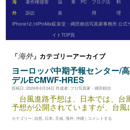
海
著作権侵害
温
車
PC
ブログ活
料
外
訴訟
泉
用
理
iPhone12,16ProMax
宝泉堂・縄田賴信写真家事務所 公式
イトTOP頁
海外
「
」カテゴリーアーカイブ
ヨーロッパ中期予報センター/
デルECMWF-HRES
投稿日:
2026年6月24日
作成者:
プロ写真家・縄田頼信
台風進路予想は、日本では、台
予想が公開されていますが、台風
カテゴリー:
自然
,
日本
,
天候
,
海外
,
沖縄
|
コメントする