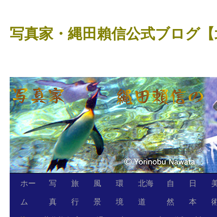
コ
ン
写真家・縄田賴信公式ブログ【
テ
ン
ツ
へ
ス
キ
ッ
プ
ホー
写
旅
風
環
北海
自
日
ム
真
行
景
境
道
然
本