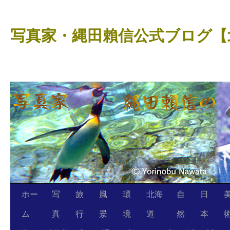
コ
ン
写真家・縄田賴信公式ブログ【
テ
ン
ツ
へ
ス
キ
ッ
プ
ホー
写
旅
風
環
北海
自
日
ム
真
行
景
境
道
然
本