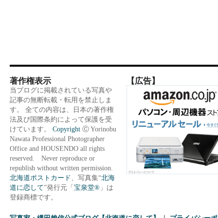
著作権表示
【広告】
当ブログに掲載されている写真や
記事の無断転載・転用を禁止しま
す。 全ての内容は、日本の著作権
法及び国際条約によって保護を受
けています。
Copyright
Ⓒ Yorinobu
Nawata Professional Photographer
Office and HOUSENDO all rights
reserved. Never reproduce or
republish without written permission.
北海道ポストカード
、写真集“
北海
道に恋して
”発行元「
宝泉堂®
」は
登録商標です。
写真家・縄田賴信公式ブログ【北海道に恋して】
プライバシーポ