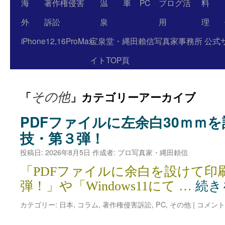
海
著作権侵害
温
車
PC
ブログ活
料
外
訴訟
泉
用
理
iPhone12,16ProMax
宝泉堂・縄田賴信写真家事務所 公式
イトTOP頁
その他
「
」カテゴリーアーカイブ
PDFファイルに左余白30ｍｍ
技・第３弾！
投稿日:
2026年8月5日
作成者:
プロ写真家・縄田頼信
「PDFファイルに余白を設けて印
弾！」や「Windows11にて …
続き
カテゴリー:
日本
,
コラム
,
著作権侵害訴訟
,
PC
,
その他
|
コメント