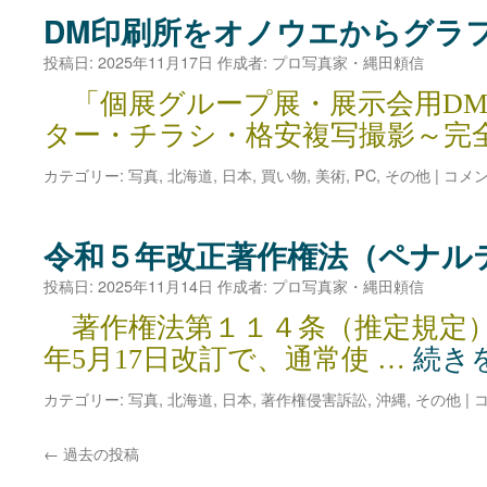
DM印刷所をオノウエからグラ
投稿日:
2025年11月17日
作成者:
プロ写真家・縄田頼信
「個展グループ展・展示会用DM
ター・チラシ・格安複写撮影～完
カテゴリー:
写真
,
北海道
,
日本
,
買い物
,
美術
,
PC
,
その他
|
コメ
令和５年改正著作権法（ペナル
投稿日:
2025年11月14日
作成者:
プロ写真家・縄田頼信
著作権法第１１４条（推定規定）は、
年5月17日改訂で、通常使 …
続き
カテゴリー:
写真
,
北海道
,
日本
,
著作権侵害訴訟
,
沖縄
,
その他
|
←
過去の投稿