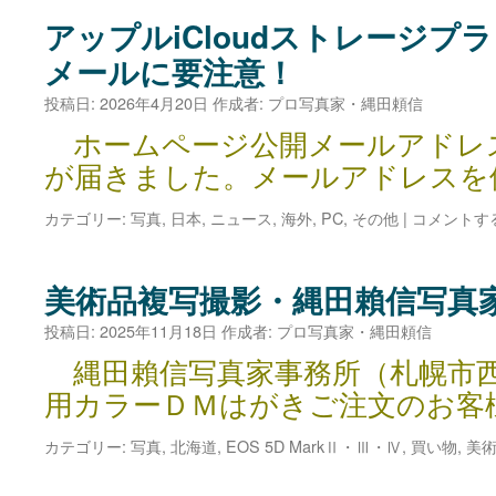
アップルiCloudストレージプ
メールに要注意！
投稿日:
2026年4月20日
作成者:
プロ写真家・縄田頼信
ホームページ公開メールアドレ
が届きました。メールアドレスを
カテゴリー:
写真
,
日本
,
ニュース
,
海外
,
PC
,
その他
|
コメントす
美術品複写撮影・縄田賴信写真
投稿日:
2025年11月18日
作成者:
プロ写真家・縄田頼信
縄田賴信写真家事務所（札幌市
用カラーＤＭはがきご注文のお客
カテゴリー:
写真
,
北海道
,
EOS 5D MarkⅡ・Ⅲ・Ⅳ
,
買い物
,
美