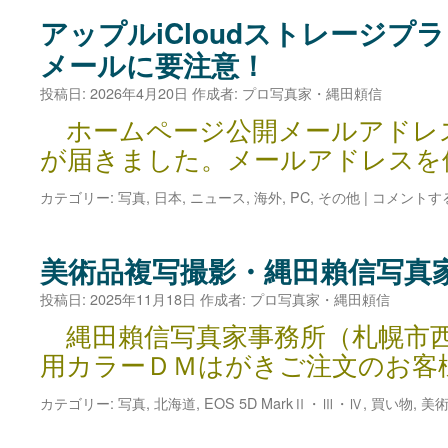
アップルiCloudストレージプ
メールに要注意！
投稿日:
2026年4月20日
作成者:
プロ写真家・縄田頼信
ホームページ公開メールアドレ
が届きました。メールアドレスを
カテゴリー:
写真
,
日本
,
ニュース
,
海外
,
PC
,
その他
|
コメントす
美術品複写撮影・縄田賴信写真
投稿日:
2025年11月18日
作成者:
プロ写真家・縄田頼信
縄田賴信写真家事務所（札幌市
用カラーＤＭはがきご注文のお客
カテゴリー:
写真
,
北海道
,
EOS 5D MarkⅡ・Ⅲ・Ⅳ
,
買い物
,
美