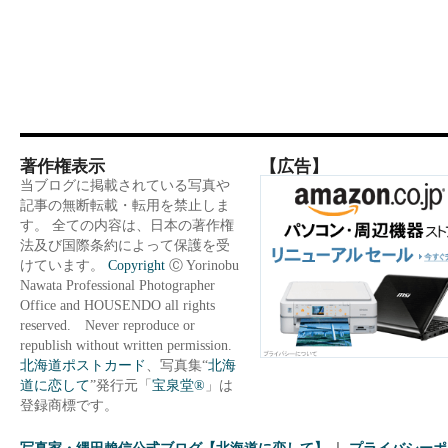
著作権表示
【広告】
当ブログに掲載されている写真や
記事の無断転載・転用を禁止しま
す。 全ての内容は、日本の著作権
法及び国際条約によって保護を受
けています。
Copyright
Ⓒ Yorinobu
Nawata Professional Photographer
Office and HOUSENDO all rights
reserved. Never reproduce or
republish without written permission.
北海道ポストカード
、写真集“
北海
道に恋して
”発行元「
宝泉堂®
」は
登録商標です。
写真家・縄田賴信公式ブログ【北海道に恋して】
プライバシーポ