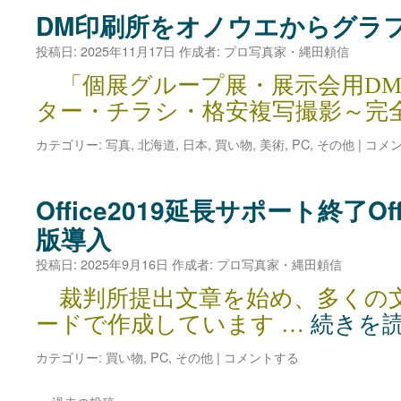
DM印刷所をオノウエからグラ
投稿日:
2025年11月17日
作成者:
プロ写真家・縄田頼信
「個展グループ展・展示会用DM
ター・チラシ・格安複写撮影～完
カテゴリー:
写真
,
北海道
,
日本
,
買い物
,
美術
,
PC
,
その他
|
コメ
Office2019延長サポート終了Of
版導入
投稿日:
2025年9月16日
作成者:
プロ写真家・縄田頼信
裁判所提出文章を始め、多くの文書をM
ードで作成しています …
続きを
カテゴリー:
買い物
,
PC
,
その他
|
コメントする