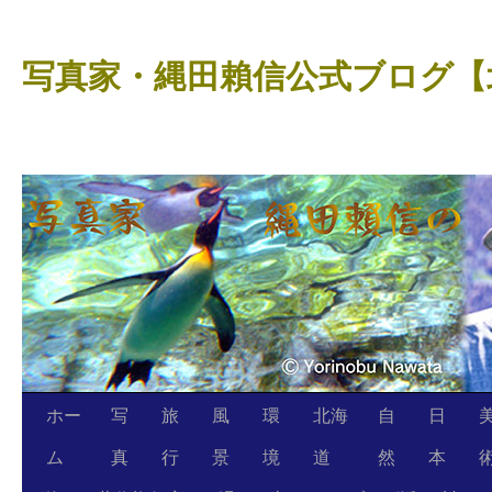
コ
ン
写真家・縄田賴信公式ブログ【
テ
ン
ツ
へ
ス
キ
ッ
プ
ホー
写
旅
風
環
北海
自
日
ム
真
行
景
境
道
然
本