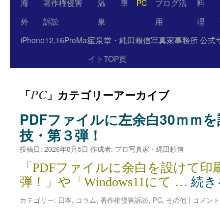
海
著作権侵害
温
車
PC
ブログ活
料
外
訴訟
泉
用
理
iPhone12,16ProMax
宝泉堂・縄田賴信写真家事務所 公式
イトTOP頁
PC
「
」カテゴリーアーカイブ
PDFファイルに左余白30ｍｍ
技・第３弾！
投稿日:
2026年8月5日
作成者:
プロ写真家・縄田頼信
「PDFファイルに余白を設けて印
弾！」や「Windows11にて …
続き
カテゴリー:
日本
,
コラム
,
著作権侵害訴訟
,
PC
,
その他
|
コメント