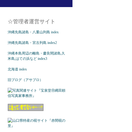
☆管理者運営サイト
沖縄先島諸島・八重山列島 index
沖縄先島諸島・宮古列島 index2
沖縄本島周辺の離島・慶良間諸島,久
米島,はての浜など index3
北海道 index
旧ブログ（アサブロ）