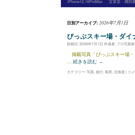
iPhone12,16ProMax
宝泉堂・縄田賴
2026年7月1日
日別アーカイブ:
ぴっぷスキー場・ダイ
投稿日:
2026年7月1日
作成者:
プロ写真家
掲載写真「ぴっぷスキー場・ダ
…
続きを読む
→
カテゴリー:
写真
,
旅行
,
風景
,
北海道
|
コメ