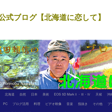
公式ブログ【北海道に恋して】
北海道
自然
日本
美術
EOS 5D MarkⅡ・Ⅲ・Ⅳ
天候
沖
PC
ブログ活用
料理
ビデオ映像
音楽
指抜き
その他
プ