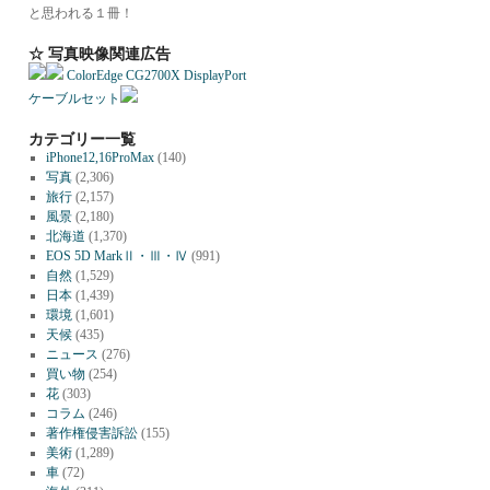
と思われる１冊！
☆ 写真映像関連広告
ColorEdge CG2700X DisplayPort
ケーブルセット
カテゴリー一覧
iPhone12,16ProMax
(140)
写真
(2,306)
旅行
(2,157)
風景
(2,180)
北海道
(1,370)
EOS 5D MarkⅡ・Ⅲ・Ⅳ
(991)
自然
(1,529)
日本
(1,439)
環境
(1,601)
天候
(435)
ニュース
(276)
買い物
(254)
花
(303)
コラム
(246)
著作権侵害訴訟
(155)
美術
(1,289)
車
(72)