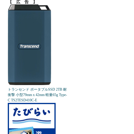
【 広 告 】
トランセンド ポータブルSSD 2TB 耐
衝撃 小型79mm x 42mm 軽量65g Type-
C TS2TESD410C-E