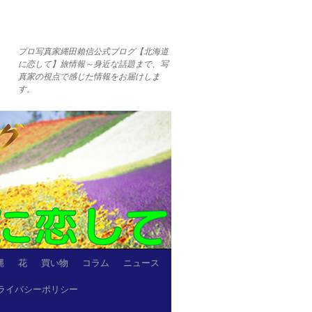
プロ写真家縄田賴信公式ブログ【北海道
に恋して】旅情報～身近な話題まで、写
真家の視点で感じた情報をお届けしま
す。
縄
花
買い物
コラム
ニュース
ライバシーポリシー