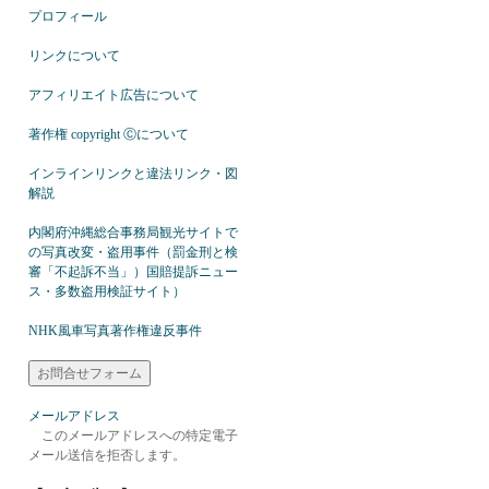
プロフィール
リンクについて
アフィリエイト広告について
著作権 copyright Ⓒについて
インラインリンクと違法リンク・図
解説
内閣府沖縄総合事務局観光サイトで
の写真改変・盗用事件（罰金刑と検
審「不起訴不当」）国賠提訴ニュー
ス・多数盗用検証サイト）
NHK風車写真著作権違反事件
メールアドレス
このメールアドレスへの特定電子
メール送信を拒否します。