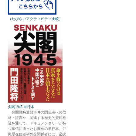
（たびらいアクティビティ比較）
尖閣1945 単行本
尖閣戦時遭難事件の関係者への取
材・証言や、関連する歴史的資料検
証を通して、ドキュメンタリーが持
つ確信に迫ったお薦めの単行本。沖
縄県在住者や外交関係者には、必読