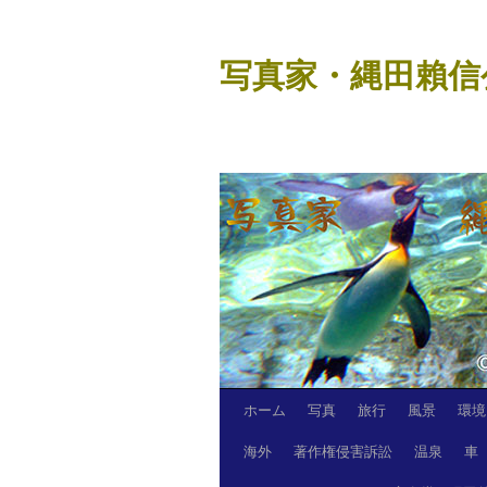
コ
ン
写真家・縄田賴信
テ
ン
ツ
へ
ス
キ
ッ
プ
ホーム
写真
旅行
風景
環境
海外
著作権侵害訴訟
温泉
車