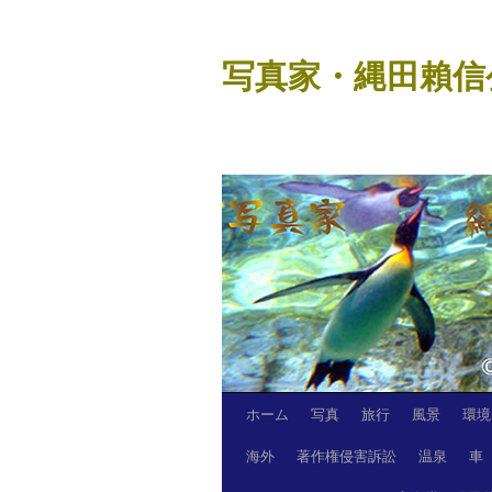
コ
ン
写真家・縄田賴信
テ
ン
ツ
へ
ス
キ
ッ
プ
ホーム
写真
旅行
風景
環境
海外
著作権侵害訴訟
温泉
車