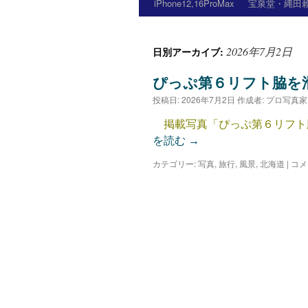
iPhone12,16ProMax
宝泉堂・縄田賴
2026年7月2日
日別アーカイブ:
ぴっぷ第６リフト脇を
投稿日:
2026年7月2日
作成者:
プロ写真家
掲載写真「ぴっぷ第６リフト脇を
を読む
→
カテゴリー:
写真
,
旅行
,
風景
,
北海道
|
コメ