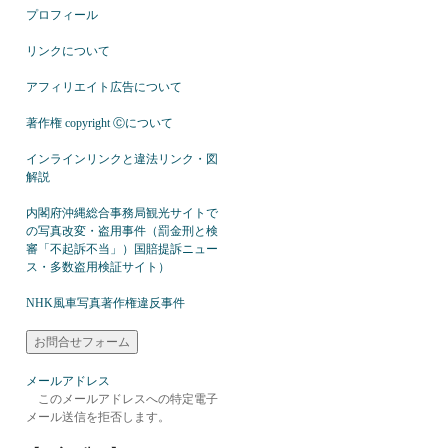
プロフィール
リンクについて
アフィリエイト広告について
著作権 copyright Ⓒについて
インラインリンクと違法リンク・図
解説
内閣府沖縄総合事務局観光サイトで
の写真改変・盗用事件（罰金刑と検
審「不起訴不当」）国賠提訴ニュー
ス・多数盗用検証サイト）
NHK風車写真著作権違反事件
メールアドレス
このメールアドレスへの特定電子
メール送信を拒否します。