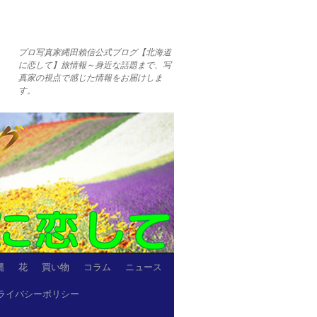
プロ写真家縄田賴信公式ブログ【北海道
に恋して】旅情報～身近な話題まで、写
真家の視点で感じた情報をお届けしま
す。
縄
花
買い物
コラム
ニュース
ライバシーポリシー