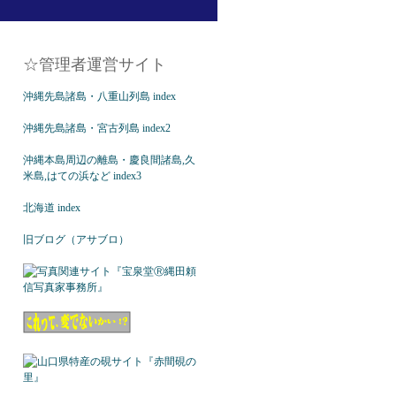
☆管理者運営サイト
沖縄先島諸島・八重山列島 index
沖縄先島諸島・宮古列島 index2
沖縄本島周辺の離島・慶良間諸島,久
米島,はての浜など index3
北海道 index
旧ブログ（アサブロ）