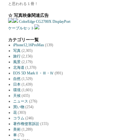
と思われる１冊！
☆ 写真映像関連広告
ColorEdge CG2700X DisplayPort
ケーブルセット
カテゴリー一覧
iPhone12,16ProMax
(139)
写真
(2,305)
旅行
(2,156)
風景
(2,179)
北海道
(1,370)
EOS 5D MarkⅡ・Ⅲ・Ⅳ
(991)
自然
(1,529)
日本
(1,439)
環境
(1,601)
天候
(435)
ニュース
(276)
買い物
(254)
花
(303)
コラム
(246)
著作権侵害訴訟
(155)
美術
(1,289)
車
(72)