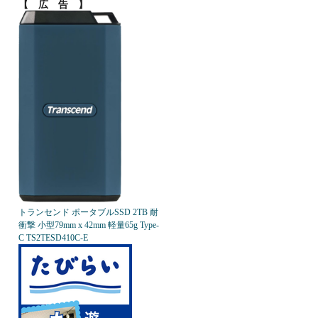
【 広 告 】
トランセンド ポータブルSSD 2TB 耐
衝撃 小型79mm x 42mm 軽量65g Type-
C TS2TESD410C-E