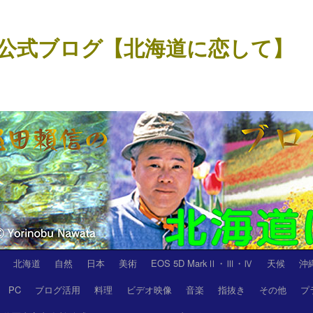
公式ブログ【北海道に恋して】
北海道
自然
日本
美術
EOS 5D MarkⅡ・Ⅲ・Ⅳ
天候
沖
PC
ブログ活用
料理
ビデオ映像
音楽
指抜き
その他
プ