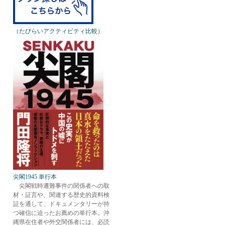
（たびらいアクティビティ比較）
尖閣1945 単行本
尖閣戦時遭難事件の関係者への取
材・証言や、関連する歴史的資料検
証を通して、ドキュメンタリーが持
つ確信に迫ったお薦めの単行本。沖
縄県在住者や外交関係者には、必読