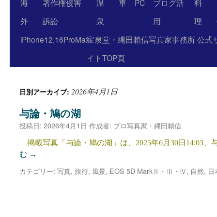
海
著作権侵害
温
車
PC
ブログ活
料
外
訴訟
泉
用
理
iPhone12,16ProMax
宝泉堂・縄田賴信写真家事務所 公式
イトTOP頁
2026年4月1日
日別アーカイブ:
与論・鳩の湖
投稿日:
2026年4月1日
作成者:
プロ写真家・縄田頼信
掲載写真「与論・鳩の湖」は、2025年6月30日14:03
む
→
カテゴリー:
写真
,
旅行
,
風景
,
EOS 5D MarkⅡ・Ⅲ・Ⅳ
,
自然
,
日