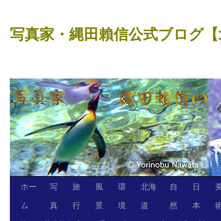
コ
ン
写真家・縄田賴信公式ブログ【
テ
ン
ツ
へ
ス
キ
ッ
プ
ホー
写
旅
風
環
北海
自
日
ム
真
行
景
境
道
然
本