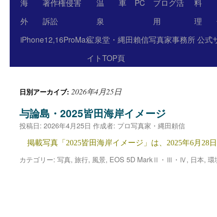
海
著作権侵害
温
車
PC
ブログ活
料
外
訴訟
泉
用
理
iPhone12,16ProMax
宝泉堂・縄田賴信写真家事務所 公式
イトTOP頁
2026年4月25日
日別アーカイブ:
与論島・2025皆田海岸イメージ
投稿日:
2026年4月25日
作成者:
プロ写真家・縄田頼信
掲載写真「2025皆田海岸イメージ」は、2025年6月28日1
カテゴリー:
写真
,
旅行
,
風景
,
EOS 5D MarkⅡ・Ⅲ・Ⅳ
,
日本
,
環