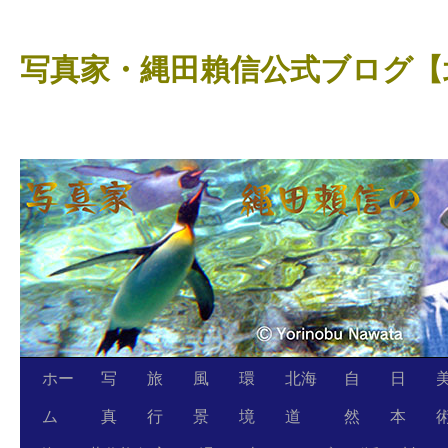
コ
ン
写真家・縄田賴信公式ブログ【
テ
ン
ツ
へ
ス
キ
ッ
プ
ホー
写
旅
風
環
北海
自
日
ム
真
行
景
境
道
然
本