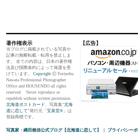
著作権表示
【広告】
当ブログに掲載されている写真や
記事の無断転載・転用を禁止しま
す。 全ての内容は、日本の著作権
法及び国際条約によって保護を受
けています。
Copyright
Ⓒ Yorinobu
Nawata Professional Photographer
Office and HOUSENDO all rights
reserved. Never reproduce or
republish without written permission.
北海道ポストカード
、写真集“
北海
道に恋して
”発行元「
宝泉堂®
」は
登録商標です。
写真家・縄田賴信公式ブログ【北海道に恋して】
プライバシーポ