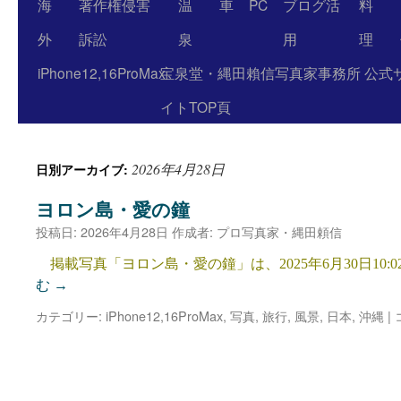
海
著作権侵害
温
車
PC
ブログ活
料
外
訴訟
泉
用
理
iPhone12,16ProMax
宝泉堂・縄田賴信写真家事務所 公式
イトTOP頁
2026年4月28日
日別アーカイブ:
ヨロン島・愛の鐘
投稿日:
2026年4月28日
作成者:
プロ写真家・縄田頼信
掲載写真「ヨロン島・愛の鐘」は、2025年6月30日10:
む
→
カテゴリー:
iPhone12,16ProMax
,
写真
,
旅行
,
風景
,
日本
,
沖縄
|