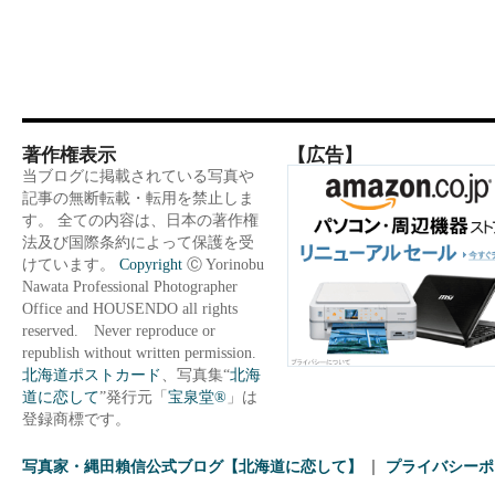
著作権表示
【広告】
当ブログに掲載されている写真や
記事の無断転載・転用を禁止しま
す。 全ての内容は、日本の著作権
法及び国際条約によって保護を受
けています。
Copyright
Ⓒ Yorinobu
Nawata Professional Photographer
Office and HOUSENDO all rights
reserved. Never reproduce or
republish without written permission.
北海道ポストカード
、写真集“
北海
道に恋して
”発行元「
宝泉堂®
」は
登録商標です。
写真家・縄田賴信公式ブログ【北海道に恋して】
プライバシーポ