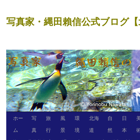
コ
ン
写真家・縄田賴信公式ブログ【
テ
ン
ツ
へ
ス
キ
ッ
プ
ホー
写
旅
風
環
北海
自
日
ム
真
行
景
境
道
然
本