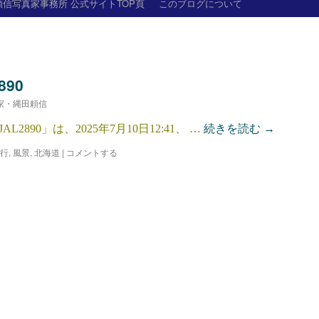
信写真家事務所 公式サイトTOP頁
このブログについて
90
家・縄田頼信
90」は、2025年7月10日12:41、 …
続きを読む
→
行
,
風景
,
北海道
|
コメントする