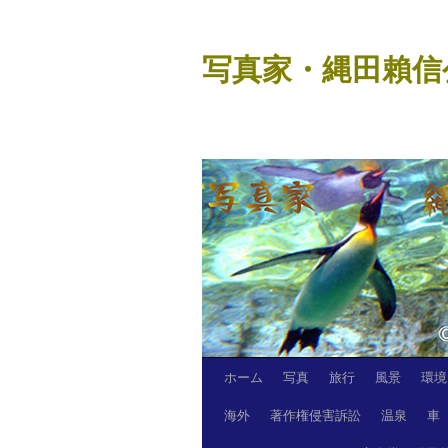
コ
ン
写真家・縄田賴信
テ
ン
ツ
へ
ス
キ
ッ
プ
ホーム
写真
旅行
風景
環境
海外
著作権侵害訴訟
温泉
車