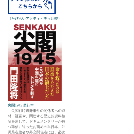
（たびらいアクティビティ比較）
尖閣1945 単行本
尖閣戦時遭難事件の関係者への取
材・証言や、関連する歴史的資料検
証を通して、ドキュメンタリーが持
つ確信に迫ったお薦めの単行本。沖
縄県在住者や外交関係者には、必読