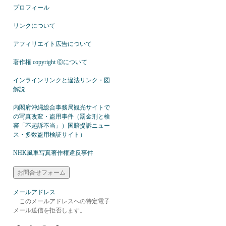
プロフィール
リンクについて
アフィリエイト広告について
著作権 copyright Ⓒについて
インラインリンクと違法リンク・図
解説
内閣府沖縄総合事務局観光サイトで
の写真改変・盗用事件（罰金刑と検
審「不起訴不当」）国賠提訴ニュー
ス・多数盗用検証サイト）
NHK風車写真著作権違反事件
メールアドレス
このメールアドレスへの特定電子
メール送信を拒否します。