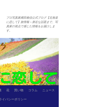
プロ写真家縄田賴信公式ブログ【北海道
に恋して】旅情報～身近な話題まで、写
真家の視点で感じた情報をお届けしま
す。
縄
花
買い物
コラム
ニュース
ライバシーポリシー