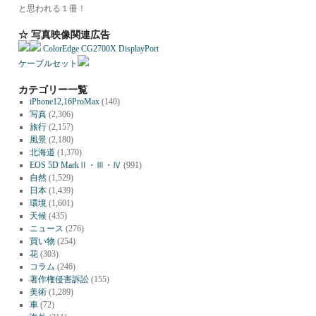
と思われる１冊！
☆ 写真映像関連広告
ColorEdge CG2700X DisplayPort
ケーブルセット
カテゴリー一覧
iPhone12,16ProMax
(140)
写真
(2,306)
旅行
(2,157)
風景
(2,180)
北海道
(1,370)
EOS 5D MarkⅡ・Ⅲ・Ⅳ
(991)
自然
(1,529)
日本
(1,439)
環境
(1,601)
天候
(435)
ニュース
(276)
買い物
(254)
花
(303)
コラム
(246)
著作権侵害訴訟
(155)
美術
(1,289)
車
(72)