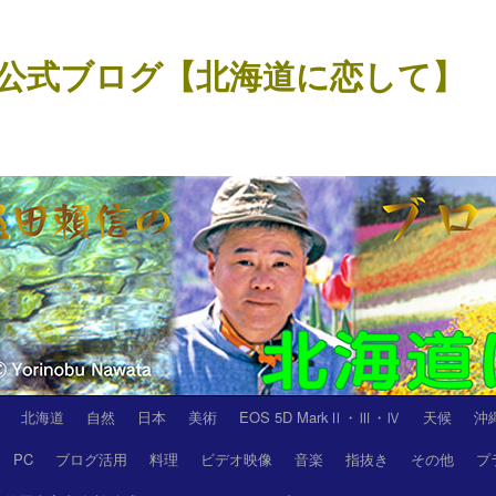
公式ブログ【北海道に恋して】
北海道
自然
日本
美術
EOS 5D MarkⅡ・Ⅲ・Ⅳ
天候
沖
PC
ブログ活用
料理
ビデオ映像
音楽
指抜き
その他
プ