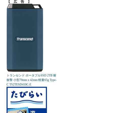
【 広 告 】
トランセンド ポータブルSSD 2TB 耐
衝撃 小型79mm x 42mm 軽量65g Type-
C TS2TESD410C-E