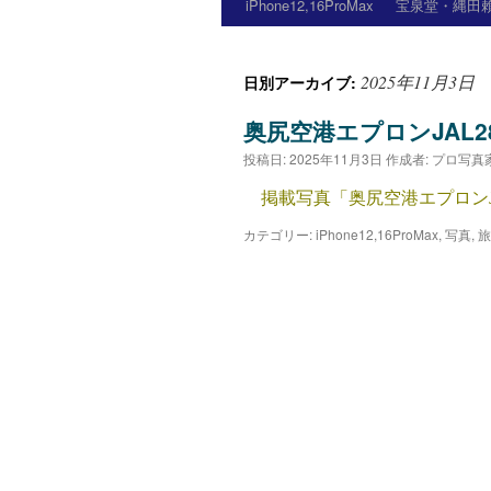
iPhone12,16ProMax
宝泉堂・縄田賴
2025年11月3日
日別アーカイブ:
奥尻空港エプロンJAL28
投稿日:
2025年11月3日
作成者:
プロ写真
掲載写真「奥尻空港エプロンJAL28
カテゴリー:
iPhone12,16ProMax
,
写真
,
旅