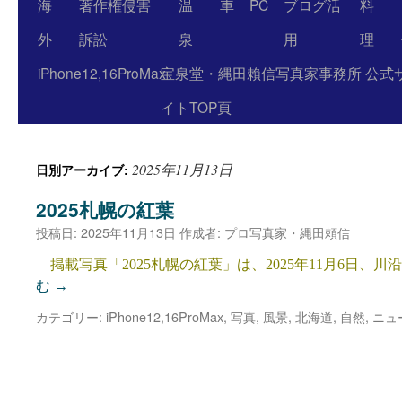
海
著作権侵害
温
車
PC
ブログ活
料
外
訴訟
泉
用
理
iPhone12,16ProMax
宝泉堂・縄田賴信写真家事務所 公式
イトTOP頁
2025年11月13日
日別アーカイブ:
2025札幌の紅葉
投稿日:
2025年11月13日
作成者:
プロ写真家・縄田頼信
掲載写真「2025札幌の紅葉」は、2025年11月6日、川
む
→
カテゴリー:
iPhone12,16ProMax
,
写真
,
風景
,
北海道
,
自然
,
ニュ