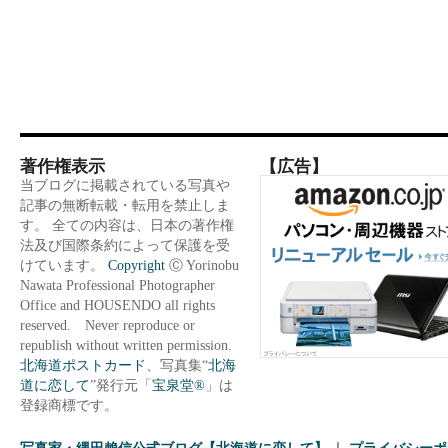
著作権表示
【広告】
当ブログに掲載されている写真や
記事の無断転載・転用を禁止しま
す。 全ての内容は、日本の著作権
法及び国際条約によって保護を受
けています。
Copyright
Ⓒ Yorinobu
Nawata Professional Photographer
Office and HOUSENDO all rights
reserved. Never reproduce or
republish without written permission.
北海道ポストカード
、写真集“
北海
道に恋して
”発行元「
宝泉堂®
」は
登録商標です。
写真家・縄田賴信公式ブログ【北海道に恋して】
プライバシーポ