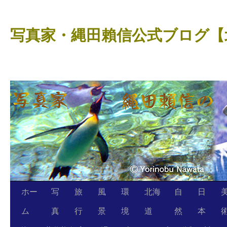
コ
ン
写真家・縄田賴信公式ブログ【
テ
ン
ツ
へ
ス
キ
ッ
プ
ホー
写
旅
風
環
北海
自
日
ム
真
行
景
境
道
然
本