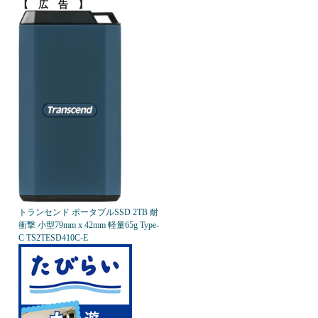
【 広 告 】
トランセンド ポータブルSSD 2TB 耐
衝撃 小型79mm x 42mm 軽量65g Type-
C TS2TESD410C-E