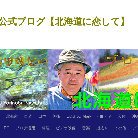
公式ブログ【北海道に恋して】
北海道
自然
日本
美術
EOS 5D MarkⅡ・Ⅲ・Ⅳ
天候
沖
PC
ブログ活用
料理
ビデオ映像
音楽
指抜き
その他
プ