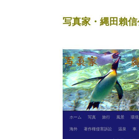
コ
ン
写真家・縄田賴信
テ
ン
ツ
へ
ス
キ
ッ
プ
ホーム
写真
旅行
風景
環境
海外
著作権侵害訴訟
温泉
車