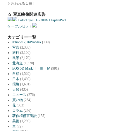
と思われる１冊！
☆ 写真映像関連広告
ColorEdge CG2700X DisplayPort
ケーブルセット
カテゴリー一覧
iPhone12,16ProMax
(139)
写真
(2,305)
旅行
(2,156)
風景
(2,179)
北海道
(1,370)
EOS 5D MarkⅡ・Ⅲ・Ⅳ
(991)
自然
(1,529)
日本
(1,439)
環境
(1,601)
天候
(435)
ニュース
(276)
買い物
(254)
花
(303)
コラム
(246)
著作権侵害訴訟
(155)
美術
(1,289)
車
(72)