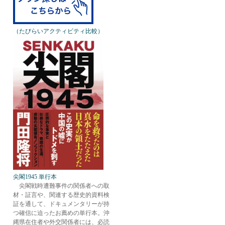
（たびらいアクティビティ比較）
尖閣1945 単行本
尖閣戦時遭難事件の関係者への取
材・証言や、関連する歴史的資料検
証を通して、ドキュメンタリーが持
つ確信に迫ったお薦めの単行本。沖
縄県在住者や外交関係者には、必読