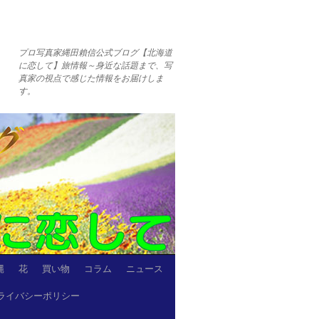
プロ写真家縄田賴信公式ブログ【北海道
に恋して】旅情報～身近な話題まで、写
真家の視点で感じた情報をお届けしま
す。
縄
花
買い物
コラム
ニュース
ライバシーポリシー