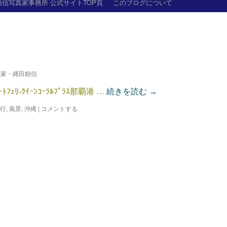
信写真家事務所 公式サイトTOP頁
このブログについて
真家・縄田頼信
ｪﾘ-ｸｲｰﾝｺｰﾗﾙﾌﾟﾗｽ那覇港 …
続きを読む
→
行
,
風景
,
沖縄
|
コメントする