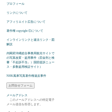
プロフィール
リンクについて
アフィリエイト広告について
著作権 copyright Ⓒについて
インラインリンクと違法リンク・図
解説
内閣府沖縄総合事務局観光サイトで
の写真改変・盗用事件（罰金刑と検
審「不起訴不当」）国賠提訴ニュー
ス・多数盗用検証サイト）
NHK風車写真著作権違反事件
メールアドレス
このメールアドレスへの特定電子
メール送信を拒否します。