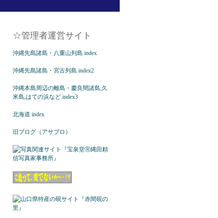
☆管理者運営サイト
沖縄先島諸島・八重山列島 index
沖縄先島諸島・宮古列島 index2
沖縄本島周辺の離島・慶良間諸島,久
米島,はての浜など index3
北海道 index
旧ブログ（アサブロ）