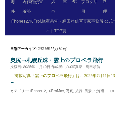
海
著作権侵害
温
車
PC
ブログ活
料
外
訴訟
泉
用
理
iPhone12,16ProMax
宝泉堂・縄田賴信写真家事務所 公式
イトTOP頁
2025年11月10日
日別アーカイブ:
奥尻→札幌丘珠・雲上のプロペラ飛行
投稿日:
2025年11月10日
作成者:
プロ写真家・縄田頼信
掲載写真「雲上のプロペラ飛行」は、2025年7月11日13:
→
カテゴリー:
iPhone12,16ProMax
,
写真
,
旅行
,
風景
,
北海道
|
コメ