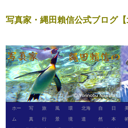
コ
ン
写真家・縄田賴信公式ブログ【
テ
ン
ツ
へ
ス
キ
ッ
プ
ホー
写
旅
風
環
北海
自
日
ム
真
行
景
境
道
然
本