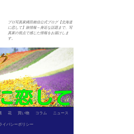
プロ写真家縄田賴信公式ブログ【北海道
に恋して】旅情報～身近な話題まで、写
真家の視点で感じた情報をお届けしま
す。
縄
花
買い物
コラム
ニュース
ライバシーポリシー