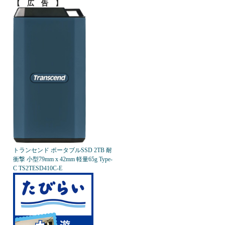
【 広 告 】
トランセンド ポータブルSSD 2TB 耐
衝撃 小型79mm x 42mm 軽量65g Type-
C TS2TESD410C-E