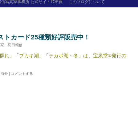
信写真家事務所 公式サイトTOP頁
このブログについて
ストカード25種類好評販売中！
真家・縄田頼信
群れ」「プカキ湖」「テカポ湖・冬」は、宝泉堂®発行の
,
海外
|
コメントする