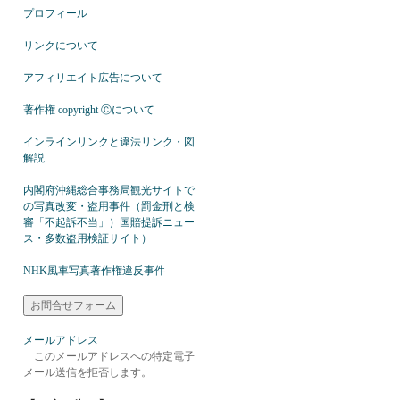
プロフィール
リンクについて
アフィリエイト広告について
著作権 copyright Ⓒについて
インラインリンクと違法リンク・図
解説
内閣府沖縄総合事務局観光サイトで
の写真改変・盗用事件（罰金刑と検
審「不起訴不当」）国賠提訴ニュー
ス・多数盗用検証サイト）
NHK風車写真著作権違反事件
メールアドレス
このメールアドレスへの特定電子
メール送信を拒否します。