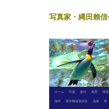
コ
ン
写真家・縄田賴信
テ
ン
ツ
へ
ス
キ
ッ
プ
ホーム
写真
旅行
風景
環境
海外
著作権侵害訴訟
温泉
車