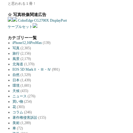
と思われる１冊！
☆ 写真映像関連広告
ColorEdge CG2700X DisplayPort
ケーブルセット
カテゴリー一覧
iPhone12,16ProMax
(139)
写真
(2,305)
旅行
(2,156)
風景
(2,179)
北海道
(1,370)
EOS 5D MarkⅡ・Ⅲ・Ⅳ
(991)
自然
(1,529)
日本
(1,439)
環境
(1,601)
天候
(435)
ニュース
(276)
買い物
(254)
花
(303)
コラム
(246)
著作権侵害訴訟
(155)
美術
(1,289)
車
(72)