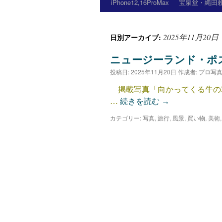
iPhone12,16ProMax
宝泉堂・縄田賴
2025年11月20日
日別アーカイブ:
ニュージーランド・ポ
投稿日:
2025年11月20日
作成者:
プロ写
掲載写真「向かってくる牛の
…
続きを読む
→
カテゴリー:
写真
,
旅行
,
風景
,
買い物
,
美術