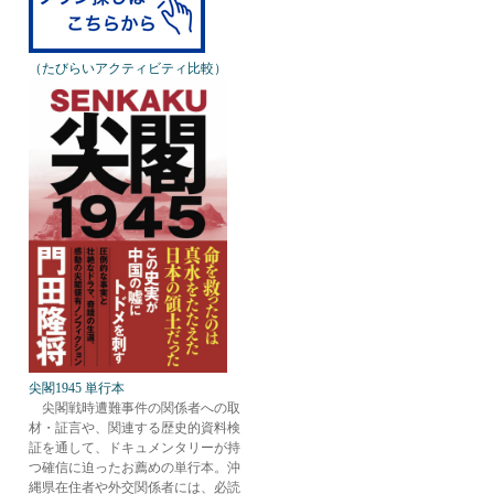
（たびらいアクティビティ比較）
尖閣1945 単行本
尖閣戦時遭難事件の関係者への取
材・証言や、関連する歴史的資料検
証を通して、ドキュメンタリーが持
つ確信に迫ったお薦めの単行本。沖
縄県在住者や外交関係者には、必読