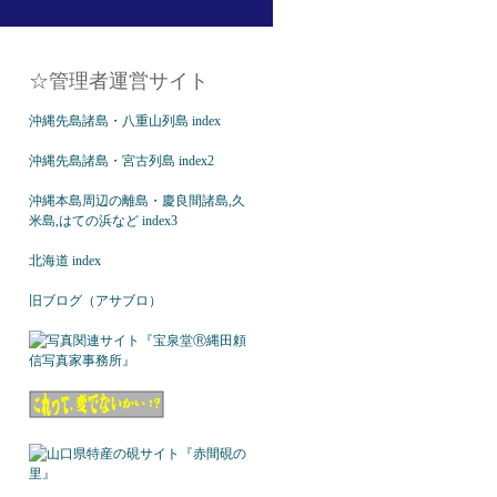
☆管理者運営サイト
沖縄先島諸島・八重山列島 index
沖縄先島諸島・宮古列島 index2
沖縄本島周辺の離島・慶良間諸島,久
米島,はての浜など index3
北海道 index
旧ブログ（アサブロ）