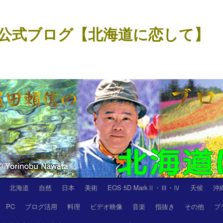
公式ブログ【北海道に恋して】
北海道
自然
日本
美術
EOS 5D MarkⅡ・Ⅲ・Ⅳ
天候
沖
PC
ブログ活用
料理
ビデオ映像
音楽
指抜き
その他
プ