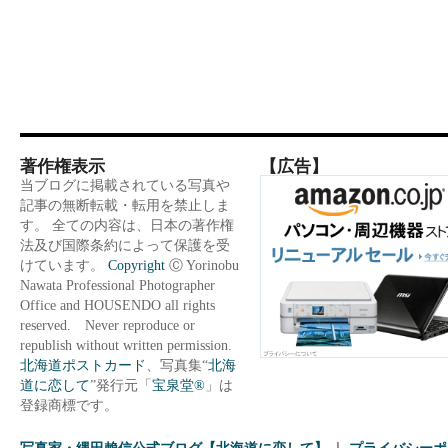
著作権表示
【広告】
当ブログに掲載されている写真や
記事の無断転載・転用を禁止しま
す。 全ての内容は、日本の著作権
法及び国際条約によって保護を受
けています。
Copyright
Ⓒ Yorinobu
Nawata Professional Photographer
Office and HOUSENDO all rights
reserved. Never reproduce or
republish without written permission.
北海道ポストカード
、写真集“
北海
道に恋して
”発行元「
宝泉堂®
」は
登録商標です。
写真家・縄田賴信公式ブログ【北海道に恋して】
プライバシーポ