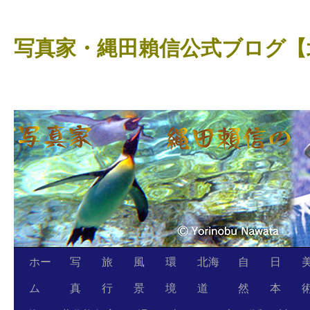
コ
ン
写真家・縄田賴信公式ブログ【
テ
ン
ツ
へ
ス
キ
ッ
プ
ホー
写
旅
風
環
北海
自
日
ム
真
行
景
境
道
然
本