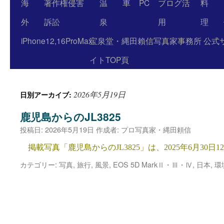
海
著作権侵害
温
車
PC
ブログ活
料
外
訴訟
泉
用
理
iPhone12,16ProMax
宝泉堂・縄田賴信写真家事務所 公式
イトTOP頁
2026年5月19日
日別アーカイブ:
鹿児島からのJL3825
投稿日:
2026年5月19日
作成者:
プロ写真家・縄田頼信
掲載写真「鹿児島からのJL3825」は、2025年6月30日12
カテゴリー:
写真
,
旅行
,
風景
,
EOS 5D MarkⅡ・Ⅲ・Ⅳ
,
日本
,
環