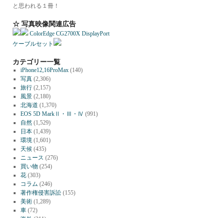
と思われる１冊！
☆ 写真映像関連広告
ColorEdge CG2700X DisplayPort
ケーブルセット
カテゴリー一覧
iPhone12,16ProMax
(140)
写真
(2,306)
旅行
(2,157)
風景
(2,180)
北海道
(1,370)
EOS 5D MarkⅡ・Ⅲ・Ⅳ
(991)
自然
(1,529)
日本
(1,439)
環境
(1,601)
天候
(435)
ニュース
(276)
買い物
(254)
花
(303)
コラム
(246)
著作権侵害訴訟
(155)
美術
(1,289)
車
(72)