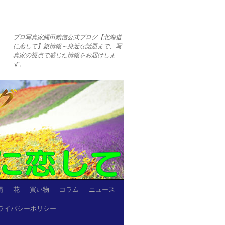
プロ写真家縄田賴信公式ブログ【北海道
に恋して】旅情報～身近な話題まで、写
真家の視点で感じた情報をお届けしま
す。
縄
花
買い物
コラム
ニュース
ライバシーポリシー