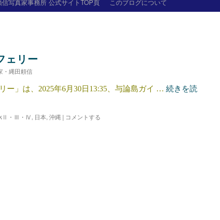
信写真家事務所 公式サイトTOP頁
このブログについて
フェリー
家・縄田頼信
は、2025年6月30日13:35、与論島ガイ …
続きを読
arkⅡ・Ⅲ・Ⅳ
,
日本
,
沖縄
|
コメントする