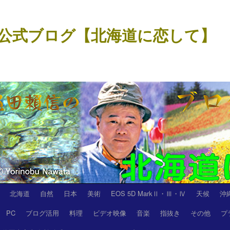
公式ブログ【北海道に恋して】
北海道
自然
日本
美術
EOS 5D MarkⅡ・Ⅲ・Ⅳ
天候
沖
PC
ブログ活用
料理
ビデオ映像
音楽
指抜き
その他
プ