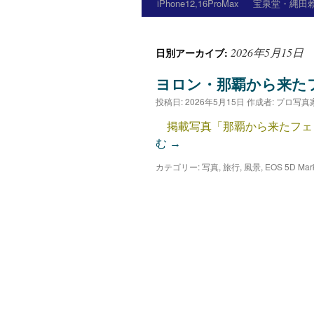
iPhone12,16ProMax
宝泉堂・縄田賴
2026年5月15日
日別アーカイブ:
ヨロン・那覇から来た
投稿日:
2026年5月15日
作成者:
プロ写真
掲載写真「那覇から来たフェリー」
む
→
カテゴリー:
写真
,
旅行
,
風景
,
EOS 5D M