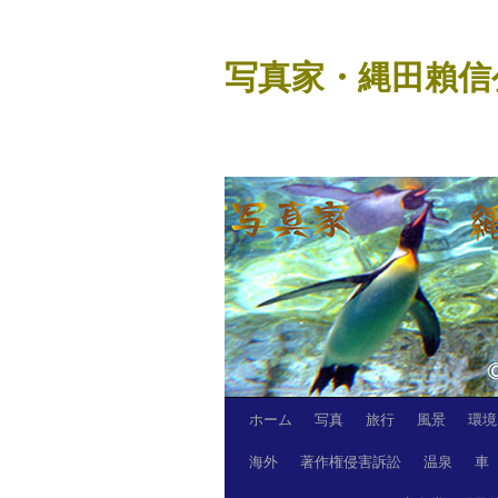
コ
ン
写真家・縄田賴信
テ
ン
ツ
へ
ス
キ
ッ
プ
ホーム
写真
旅行
風景
環境
海外
著作権侵害訴訟
温泉
車