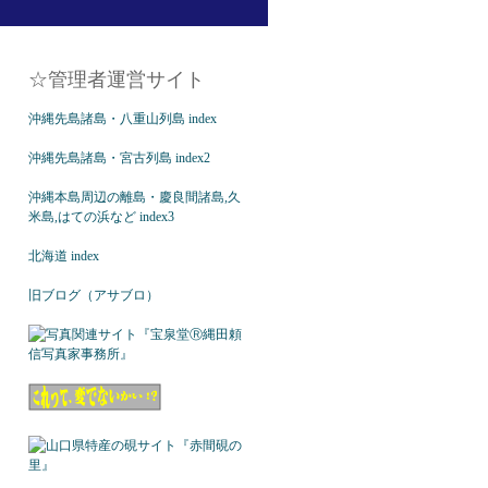
☆管理者運営サイト
沖縄先島諸島・八重山列島 index
沖縄先島諸島・宮古列島 index2
沖縄本島周辺の離島・慶良間諸島,久
米島,はての浜など index3
北海道 index
旧ブログ（アサブロ）