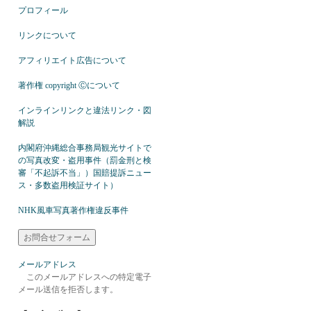
プロフィール
リンクについて
アフィリエイト広告について
著作権 copyright Ⓒについて
インラインリンクと違法リンク・図
解説
内閣府沖縄総合事務局観光サイトで
の写真改変・盗用事件（罰金刑と検
審「不起訴不当」）国賠提訴ニュー
ス・多数盗用検証サイト）
NHK風車写真著作権違反事件
メールアドレス
このメールアドレスへの特定電子
メール送信を拒否します。