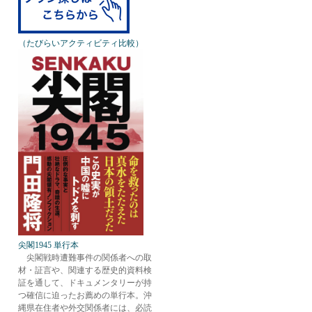
（たびらいアクティビティ比較）
尖閣1945 単行本
尖閣戦時遭難事件の関係者への取
材・証言や、関連する歴史的資料検
証を通して、ドキュメンタリーが持
つ確信に迫ったお薦めの単行本。沖
縄県在住者や外交関係者には、必読