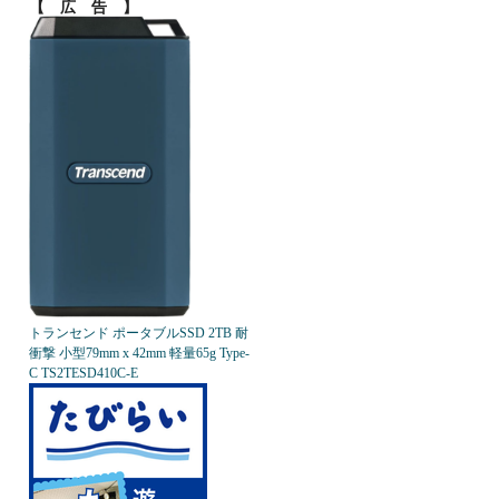
【 広 告 】
トランセンド ポータブルSSD 2TB 耐
衝撃 小型79mm x 42mm 軽量65g Type-
C TS2TESD410C-E