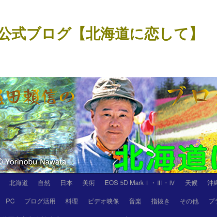
公式ブログ【北海道に恋して】
北海道
自然
日本
美術
EOS 5D MarkⅡ・Ⅲ・Ⅳ
天候
沖
PC
ブログ活用
料理
ビデオ映像
音楽
指抜き
その他
プ