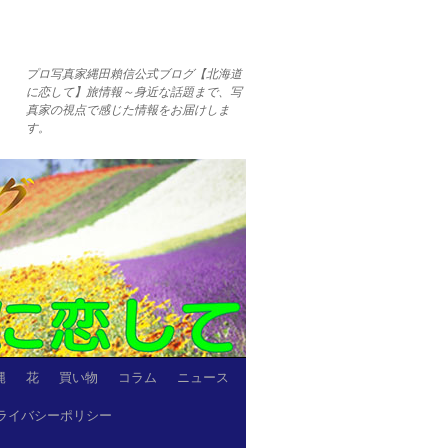
プロ写真家縄田賴信公式ブログ【北海道
に恋して】旅情報～身近な話題まで、写
真家の視点で感じた情報をお届けしま
す。
縄
花
買い物
コラム
ニュース
ライバシーポリシー