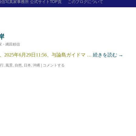
信写真家事務所 公式サイトTOP頁
このブログについて
岸
家・縄田頼信
025年6月29日11:56、与論島ガイドマ …
続きを読む
→
行
,
風景
,
自然
,
日本
,
沖縄
|
コメントする