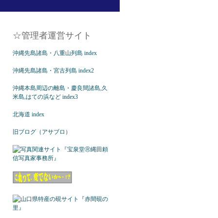
☆管理者運営サイト
沖縄先島諸島・八重山列島 index
沖縄先島諸島・宮古列島 index2
沖縄本島周辺の離島・慶良間諸島,久
米島,はての浜など index3
北海道 index
旧ブログ（アサブロ）