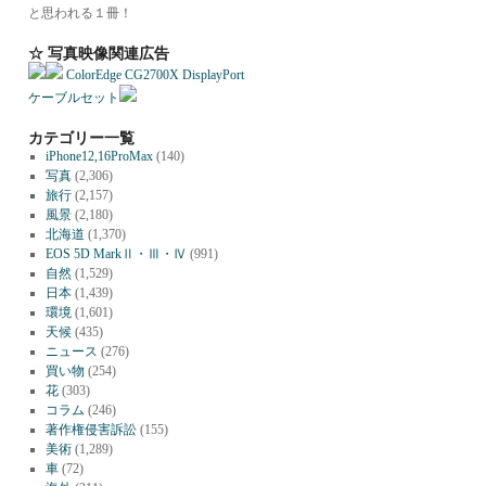
と思われる１冊！
☆ 写真映像関連広告
ColorEdge CG2700X DisplayPort
ケーブルセット
カテゴリー一覧
iPhone12,16ProMax
(140)
写真
(2,306)
旅行
(2,157)
風景
(2,180)
北海道
(1,370)
EOS 5D MarkⅡ・Ⅲ・Ⅳ
(991)
自然
(1,529)
日本
(1,439)
環境
(1,601)
天候
(435)
ニュース
(276)
買い物
(254)
花
(303)
コラム
(246)
著作権侵害訴訟
(155)
美術
(1,289)
車
(72)