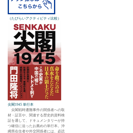
（たびらいアクティビティ比較）
尖閣1945 単行本
尖閣戦時遭難事件の関係者への取
材・証言や、関連する歴史的資料検
証を通して、ドキュメンタリーが持
つ確信に迫ったお薦めの単行本。沖
縄県在住者や外交関係者には、必読