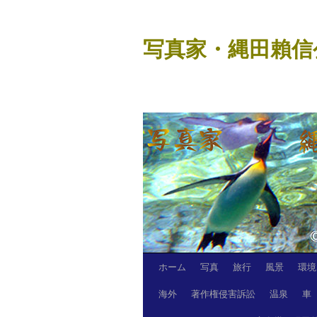
コ
ン
写真家・縄田賴信
テ
ン
ツ
へ
ス
キ
ッ
プ
ホーム
写真
旅行
風景
環境
海外
著作権侵害訴訟
温泉
車