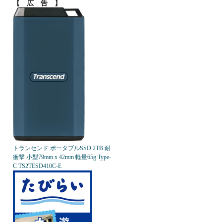
【 広 告 】
トランセンド ポータブルSSD 2TB 耐
衝撃 小型79mm x 42mm 軽量65g Type-
C TS2TESD410C-E