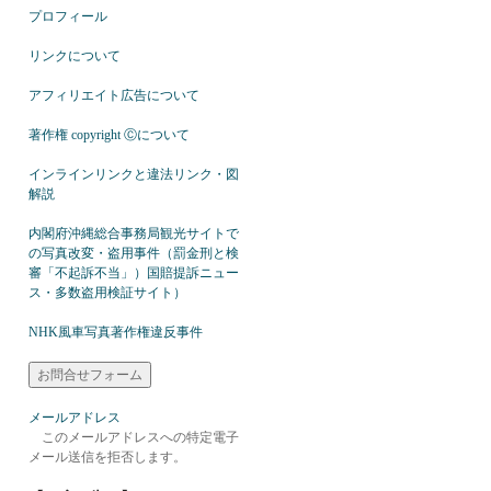
プロフィール
リンクについて
アフィリエイト広告について
著作権 copyright Ⓒについて
インラインリンクと違法リンク・図
解説
内閣府沖縄総合事務局観光サイトで
の写真改変・盗用事件（罰金刑と検
審「不起訴不当」）国賠提訴ニュー
ス・多数盗用検証サイト）
NHK風車写真著作権違反事件
メールアドレス
このメールアドレスへの特定電子
メール送信を拒否します。