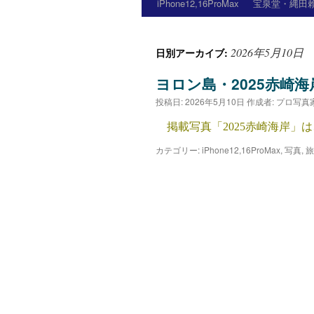
iPhone12,16ProMax
宝泉堂・縄田賴
2026年5月10日
日別アーカイブ:
ヨロン島・2025赤崎海
投稿日:
2026年5月10日
作成者:
プロ写真
掲載写真「2025赤崎海岸」は、2
カテゴリー:
iPhone12,16ProMax
,
写真
,
旅