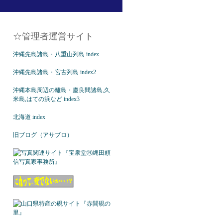
☆管理者運営サイト
沖縄先島諸島・八重山列島 index
沖縄先島諸島・宮古列島 index2
沖縄本島周辺の離島・慶良間諸島,久
米島,はての浜など index3
北海道 index
旧ブログ（アサブロ）