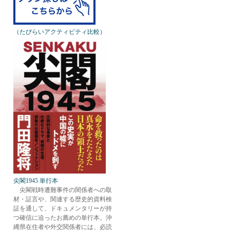
（たびらいアクティビティ比較）
尖閣1945 単行本
尖閣戦時遭難事件の関係者への取
材・証言や、関連する歴史的資料検
証を通して、ドキュメンタリーが持
つ確信に迫ったお薦めの単行本。沖
縄県在住者や外交関係者には、必読