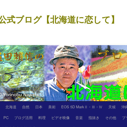
公式ブログ【北海道に恋して】
北海道
自然
日本
美術
EOS 5D MarkⅡ・Ⅲ・Ⅳ
天候
沖
PC
ブログ活用
料理
ビデオ映像
音楽
指抜き
その他
プ