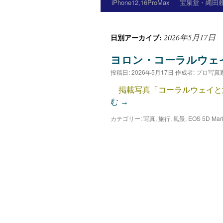
iPhone12,16ProMax
宝泉堂・縄田賴
2026年5月17日
日別アーカイブ:
ヨロン・コーラルウェ
投稿日:
2026年5月17日
作成者:
プロ写真
掲載写真「コーラルウェイと滑走路
む
→
カテゴリー:
写真
,
旅行
,
風景
,
EOS 5D M