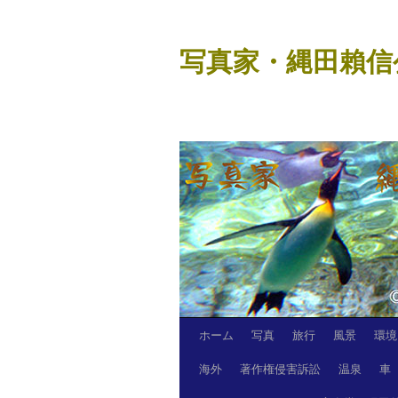
コ
ン
写真家・縄田賴信
テ
ン
ツ
へ
ス
キ
ッ
プ
ホーム
写真
旅行
風景
環境
海外
著作権侵害訴訟
温泉
車