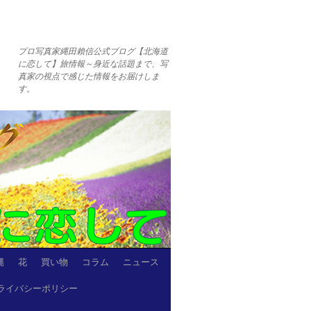
プロ写真家縄田賴信公式ブログ【北海道
に恋して】旅情報～身近な話題まで、写
真家の視点で感じた情報をお届けしま
す。
縄
花
買い物
コラム
ニュース
ライバシーポリシー