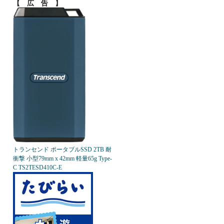
【 広 告 】
トランセンド ポータブルSSD 2TB 耐
衝撃 小型79mm x 42mm 軽量65g Type-
C TS2TESD410C-E