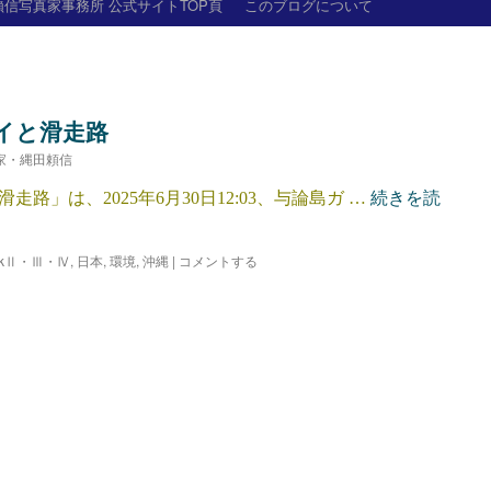
信写真家事務所 公式サイトTOP頁
このブログについて
イと滑走路
家・縄田頼信
」は、2025年6月30日12:03、与論島ガ …
続きを読
arkⅡ・Ⅲ・Ⅳ
,
日本
,
環境
,
沖縄
|
コメントする