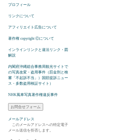
プロフィール
リンクについて
アフィリエイト広告について
著作権 copyright Ⓒについて
インラインリンクと違法リンク・図
解説
内閣府沖縄総合事務局観光サイトで
の写真改変・盗用事件（罰金刑と検
審「不起訴不当」）国賠提訴ニュー
ス・多数盗用検証サイト）
NHK風車写真著作権違反事件
メールアドレス
このメールアドレスへの特定電子
メール送信を拒否します。