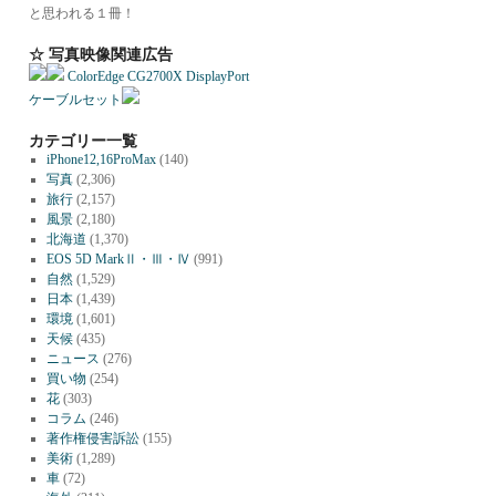
と思われる１冊！
☆ 写真映像関連広告
ColorEdge CG2700X DisplayPort
ケーブルセット
カテゴリー一覧
iPhone12,16ProMax
(140)
写真
(2,306)
旅行
(2,157)
風景
(2,180)
北海道
(1,370)
EOS 5D MarkⅡ・Ⅲ・Ⅳ
(991)
自然
(1,529)
日本
(1,439)
環境
(1,601)
天候
(435)
ニュース
(276)
買い物
(254)
花
(303)
コラム
(246)
著作権侵害訴訟
(155)
美術
(1,289)
車
(72)