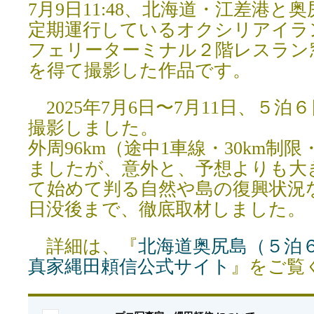
7月9日11:48、北海道・江差港と
定期運行しているオクシリアイラ
フェリーターミナル２階レスラン
を得て撮影した作品です。
2025年7月6日〜7月11日、５
撮影しました。
外周96km（途中1車線・30km制
ましたが、意外と、予想よりも大
て始めて判る自然や島の復興状況
日没後まで、徹底取材しました。
詳細は、『
北海道奥尻島（５泊
真家縄田頼信公式サイト
』をご覧