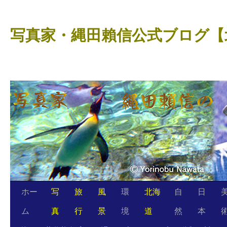
コ
ン
写真家・縄田賴信公式ブログ【
テ
ン
ツ
へ
ス
キ
ッ
プ
ホー
写
旅
風
環
北海
自
日
ム
真
行
景
境
道
然
本