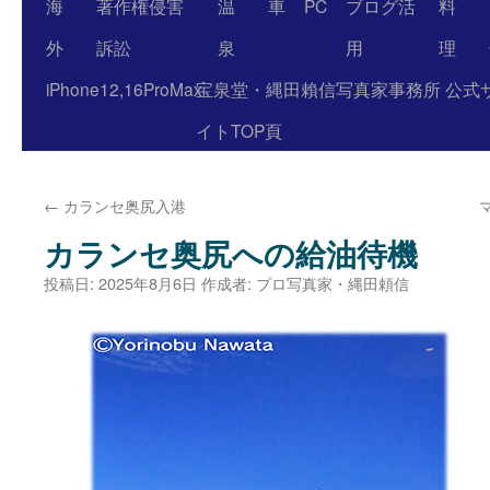
海
著作権侵害
温
車
PC
ブログ活
料
外
訴訟
泉
用
理
iPhone12,16ProMax
宝泉堂・縄田賴信写真家事務所 公式
イトTOP頁
←
カランセ奥尻入港
カランセ奥尻への給油待機
投稿日:
2025年8月6日
作成者:
プロ写真家・縄田頼信