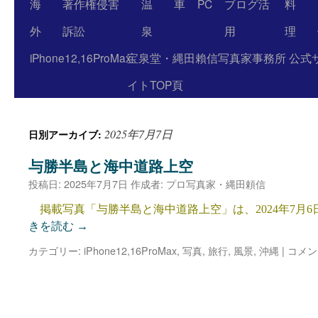
海
著作権侵害
温
車
PC
ブログ活
料
外
訴訟
泉
用
理
iPhone12,16ProMax
宝泉堂・縄田賴信写真家事務所 公式
イトTOP頁
2025年7月7日
日別アーカイブ:
与勝半島と海中道路上空
投稿日:
2025年7月7日
作成者:
プロ写真家・縄田頼信
掲載写真「与勝半島と海中道路上空」は、2024年7月6
きを読む
→
カテゴリー:
iPhone12,16ProMax
,
写真
,
旅行
,
風景
,
沖縄
|
コメン