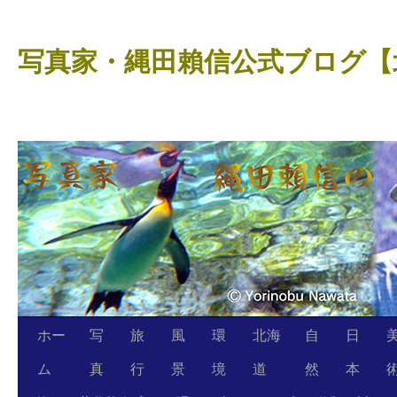
コ
ン
写真家・縄田賴信公式ブログ【
テ
ン
ツ
へ
ス
キ
ッ
プ
ホー
写
旅
風
環
北海
自
日
ム
真
行
景
境
道
然
本