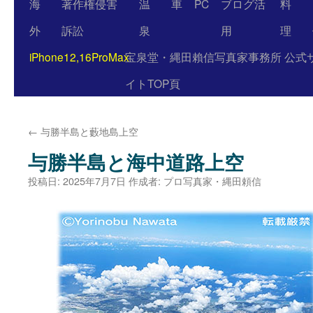
海
著作権侵害
温
車
PC
ブログ活
料
外
訴訟
泉
用
理
iPhone12,16ProMax
宝泉堂・縄田賴信写真家事務所 公式
イトTOP頁
←
与勝半島と藪地島上空
与勝半島と海中道路上空
投稿日:
2025年7月7日
作成者:
プロ写真家・縄田頼信