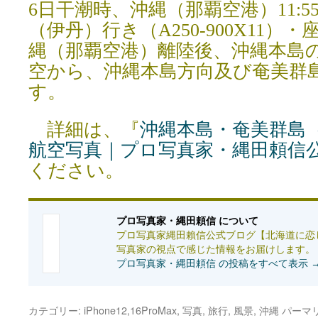
6日干潮時、沖縄（那覇空港）11:55発
（伊丹）行き（A250-900X11）
縄（那覇空港）離陸後、沖縄本島
空から、沖縄本島方向及び奄美群
す。
詳細は、『
沖縄本島・奄美群島
航空写真｜プロ写真家・縄田頼信
ください。
プロ写真家・縄田頼信 について
プロ写真家縄田賴信公式ブログ【北海道に恋
写真家の視点で感じた情報をお届けします。
プロ写真家・縄田頼信 の投稿をすべて表示
カテゴリー:
iPhone12,16ProMax
,
写真
,
旅行
,
風景
,
沖縄
パーマ