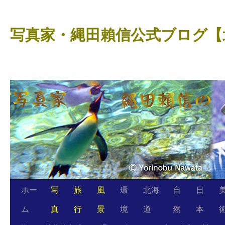
コ
ン
写真家・縄田賴信公式ブログ【
テ
ン
ツ
へ
ス
キ
ッ
プ
ホー
写
旅
風
環
北海
自
日
ム
真
行
景
境
道
然
本