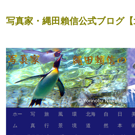
コ
ン
写真家・縄田賴信公式ブログ【
テ
ン
ツ
へ
ス
キ
ッ
プ
ホー
写
旅
風
環
北海
自
日
ム
真
行
景
境
道
然
本