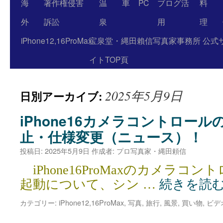
海
著作権侵害
温
車
PC
ブログ活
料
外
訴訟
泉
用
理
iPhone12,16ProMax
宝泉堂・縄田賴信写真家事務所 公式
イトTOP頁
2025年5月9日
日別アーカイブ:
iPhone16カメラコントロー
止・仕様変更（ニュース）！
投稿日:
2025年5月9日
作成者:
プロ写真家・縄田頼信
iPhone16ProMaxのカメラコ
起動について、シン …
続きを読
カテゴリー:
iPhone12,16ProMax
,
写真
,
旅行
,
風景
,
買い物
,
ビデ