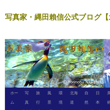
コ
ン
写真家・縄田賴信公式ブログ【
テ
ン
ツ
へ
ス
キ
ッ
プ
ホー
写
旅
風
環
北海
自
日
ム
真
行
景
境
道
然
本