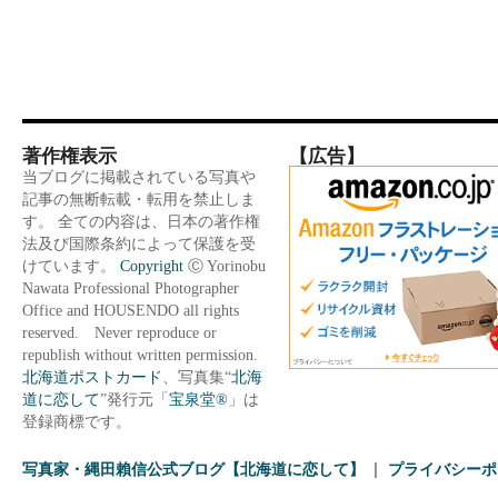
著作権表示
【広告】
当ブログに掲載されている写真や
記事の無断転載・転用を禁止しま
す。 全ての内容は、日本の著作権
法及び国際条約によって保護を受
けています。
Copyright
Ⓒ Yorinobu
Nawata Professional Photographer
Office and HOUSENDO all rights
reserved. Never reproduce or
republish without written permission.
北海道ポストカード
、写真集“
北海
道に恋して
”発行元「
宝泉堂®
」は
登録商標です。
写真家・縄田賴信公式ブログ【北海道に恋して】
プライバシーポ