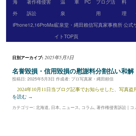
海
著作権侵害
温
車
PC
ブログ活
料
外
訴訟
泉
用
理
iPhone12,16ProMax
宝泉堂・縄田賴信写真家事務所 公式
イトTOP頁
2025年5月3日
日別アーカイブ:
名誉毀損・信用毀損の慰謝料分割払い和解
投稿日:
2025年5月3日
作成者:
プロ写真家・縄田頼信
2024年10月11日当ブログ記事でお知らせした、写真
を読む
→
カテゴリー:
北海道
,
日本
,
ニュース
,
コラム
,
著作権侵害訴訟
|
コ