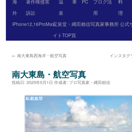
海
著作権侵害
温
車
PC
ブログ活
料
外
訴訟
泉
用
理
iPhone12,16ProMax
宝泉堂・縄田賴信写真家事務所 公式
イトTOP頁
←
南大東島西海岸・航空写真
インスタグ
南大東島・航空写真
投稿日:
2025年5月1日
作成者:
プロ写真家・縄田頼信