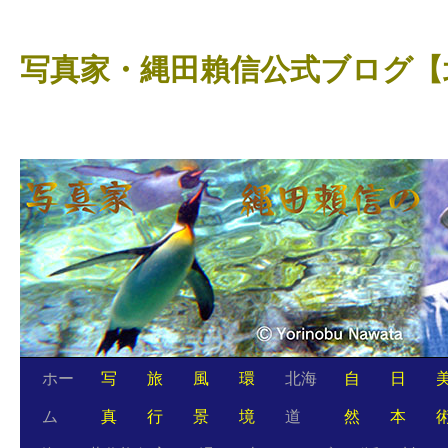
コ
ン
写真家・縄田賴信公式ブログ【
テ
ン
ツ
へ
ス
キ
ッ
プ
ホー
写
旅
風
環
北海
自
日
ム
真
行
景
境
道
然
本