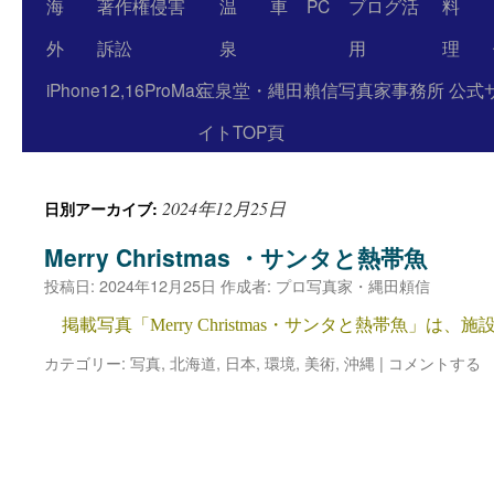
海
著作権侵害
温
車
PC
ブログ活
料
外
訴訟
泉
用
理
iPhone12,16ProMax
宝泉堂・縄田賴信写真家事務所 公式
イトTOP頁
2024年12月25日
日別アーカイブ:
Merry Christmas ・サンタと熱帯魚
投稿日:
2024年12月25日
作成者:
プロ写真家・縄田頼信
掲載写真「Merry Christmas・サンタと熱帯魚」は、
カテゴリー:
写真
,
北海道
,
日本
,
環境
,
美術
,
沖縄
|
コメントする