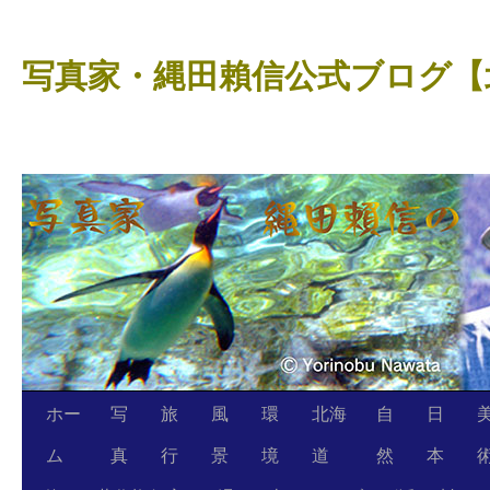
コ
ン
写真家・縄田賴信公式ブログ【
テ
ン
ツ
へ
ス
キ
ッ
プ
ホー
写
旅
風
環
北海
自
日
ム
真
行
景
境
道
然
本