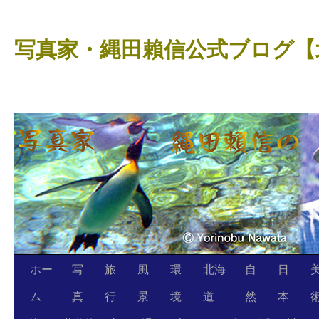
コ
ン
写真家・縄田賴信公式ブログ【
テ
ン
ツ
へ
ス
キ
ッ
プ
ホー
写
旅
風
環
北海
自
日
ム
真
行
景
境
道
然
本