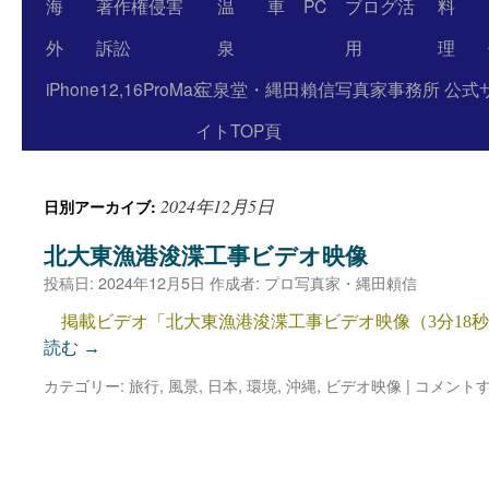
海
著作権侵害
温
車
PC
ブログ活
料
外
訴訟
泉
用
理
iPhone12,16ProMax
宝泉堂・縄田賴信写真家事務所 公式
イトTOP頁
2024年12月5日
日別アーカイブ:
北大東漁港浚渫工事ビデオ映像
投稿日:
2024年12月5日
作成者:
プロ写真家・縄田頼信
掲載ビデオ「北大東漁港浚渫工事ビデオ映像（3分18秒・3
読む
→
カテゴリー:
旅行
,
風景
,
日本
,
環境
,
沖縄
,
ビデオ映像
|
コメント