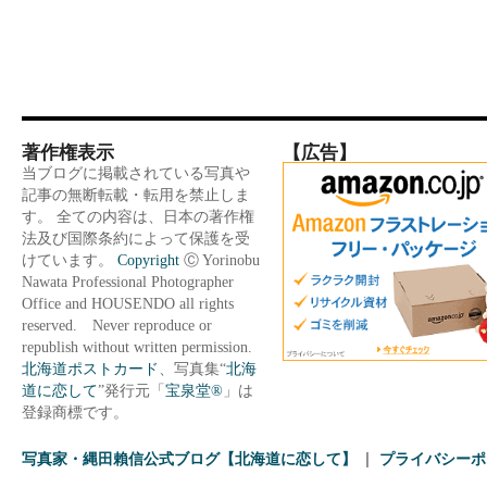
著作権表示
【広告】
当ブログに掲載されている写真や
記事の無断転載・転用を禁止しま
す。 全ての内容は、日本の著作権
法及び国際条約によって保護を受
けています。
Copyright
Ⓒ Yorinobu
Nawata Professional Photographer
Office and HOUSENDO all rights
reserved. Never reproduce or
republish without written permission.
北海道ポストカード
、写真集“
北海
道に恋して
”発行元「
宝泉堂®
」は
登録商標です。
写真家・縄田賴信公式ブログ【北海道に恋して】
プライバシーポ