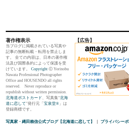
著作権表示
【広告】
当ブログに掲載されている写真や
記事の無断転載・転用を禁止しま
す。 全ての内容は、日本の著作権
法及び国際条約によって保護を受
けています。
Copyright
Ⓒ Yorinobu
Nawata Professional Photographer
Office and HOUSENDO all rights
reserved. Never reproduce or
republish without written permission.
北海道ポストカード
、写真集“
北海
道に恋して
”発行元「
宝泉堂®
」は
登録商標です。
写真家・縄田賴信公式ブログ【北海道に恋して】
プライバシーポ