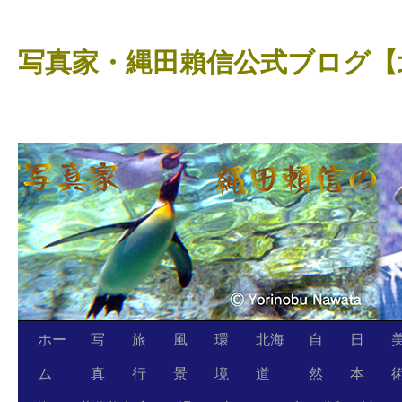
コ
ン
写真家・縄田賴信公式ブログ【
テ
ン
ツ
へ
ス
キ
ッ
プ
ホー
写
旅
風
環
北海
自
日
ム
真
行
景
境
道
然
本