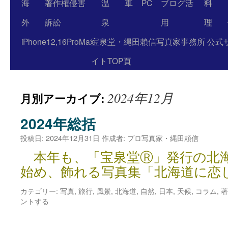
海
著作権侵害
温
車
PC
ブログ活
料
外
訴訟
泉
用
理
iPhone12,16ProMax
宝泉堂・縄田賴信写真家事務所 公式
イトTOP頁
2024年12月
月別アーカイブ:
2024年総括
投稿日:
2024年12月31日
作成者:
プロ写真家・縄田頼信
本年も、「宝泉堂Ⓡ」発行の北
始め、飾れる写真集「北海道に恋
カテゴリー:
写真
,
旅行
,
風景
,
北海道
,
自然
,
日本
,
天候
,
コラム
,
著
ントする