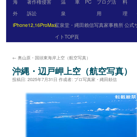
海
著作権侵害
温
車
PC
ブログ活
料
外
訴訟
泉
用
理
iPhone12,16ProMax
宝泉堂・縄田賴信写真家事務所 公式
イトTOP頁
←
奥山原・国頭東海岸上空（航空写真）
沖縄・辺戸岬上空（航空写真）
投稿日:
2025年7月31日
作成者:
プロ写真家・縄田頼信