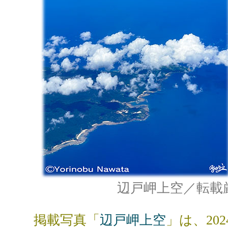
辺戸岬上空／転載
掲載写真「
辺戸岬上空
」は、20