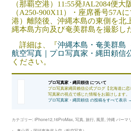
（那覇空港）11:55発JAL2084
（A250-900X11）・座席番号5
港）離陸後、沖縄本島の東側を北
縄本島方向及び奄美群島を撮影し
詳細は、『
沖縄本島・奄美群島
航空写真｜プロ写真家・縄田頼信
ください。
プロ写真家・縄田頼信 について
プロ写真家縄田賴信公式ブログ【北海道に恋
写真家の視点で感じた情報をお届けします。
プロ写真家・縄田頼信 の投稿をすべて表示
カテゴリー:
iPhone12,16ProMax
,
写真
,
旅行
,
風景
,
沖縄
パーマ
←
奥山原・国頭東海岸上空（航空写真）