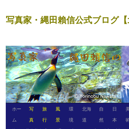
コ
ン
写真家・縄田賴信公式ブログ【
テ
ン
ツ
へ
ス
キ
ッ
プ
ホー
写
旅
風
環
北海
自
日
ム
真
行
景
境
道
然
本