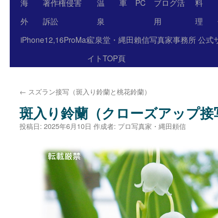
海
著作権侵害
温
車
PC
ブログ活
料
外
訴訟
泉
用
理
iPhone12,16ProMax
宝泉堂・縄田賴信写真家事務所 公式
イトTOP頁
←
スズラン接写（斑入り鈴蘭と桃花鈴蘭）
斑入り鈴蘭（クローズアップ接
投稿日:
2025年6月10日
作成者:
プロ写真家・縄田頼信