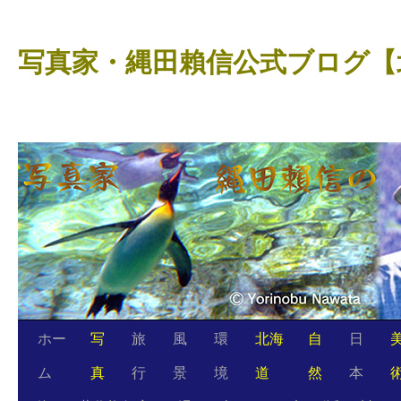
コ
ン
写真家・縄田賴信公式ブログ【
テ
ン
ツ
へ
ス
キ
ッ
プ
ホー
写
旅
風
環
北海
自
日
ム
真
行
景
境
道
然
本