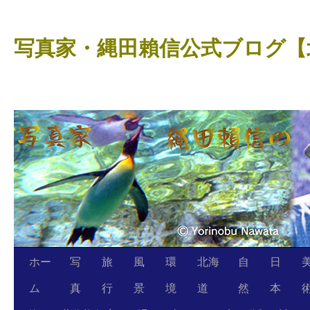
コ
ン
写真家・縄田賴信公式ブログ【
テ
ン
ツ
へ
ス
キ
ッ
プ
ホー
写
旅
風
環
北海
自
日
ム
真
行
景
境
道
然
本