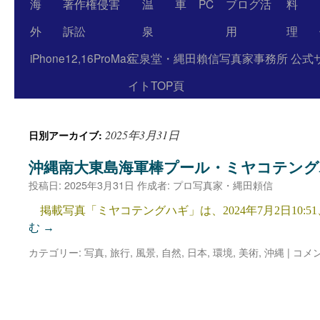
海
著作権侵害
温
車
PC
ブログ活
料
外
訴訟
泉
用
理
iPhone12,16ProMax
宝泉堂・縄田賴信写真家事務所 公式
イトTOP頁
2025年3月31日
日別アーカイブ:
沖縄南大東島海軍棒プール・ミヤコテン
投稿日:
2025年3月31日
作成者:
プロ写真家・縄田頼信
掲載写真「ミヤコテングハギ」は、2024年7月2日10:5
む
→
カテゴリー:
写真
,
旅行
,
風景
,
自然
,
日本
,
環境
,
美術
,
沖縄
|
コメ