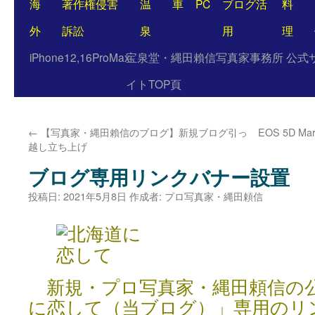
海
著作権侵害
温
車
PC
ブログ活
料
外
訴訟
泉
用
理
iPhone12,16ProMax
宝泉堂・縄田賴信写真家事務所 公式
イトTOP頁
←
【写真家・縄田賴信のブログ】新規ブログ引っ
EOS 5D
越し立ち上げ
ブログ専用リンクバナー設置
投稿日:
2021年5月8日
作成者:
プロ写真家・縄田頼信
新規・プロ写真家・縄田頼信の
に恋して（当ブログ）」専用のリ