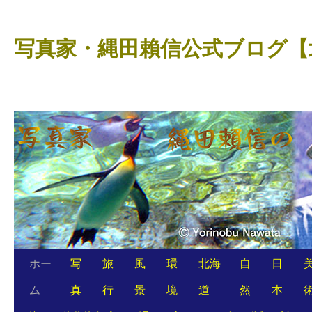
コ
ン
写真家・縄田賴信公式ブログ【
テ
ン
ツ
へ
ス
キ
ッ
プ
ホー
写
旅
風
環
北海
自
日
ム
真
行
景
境
道
然
本