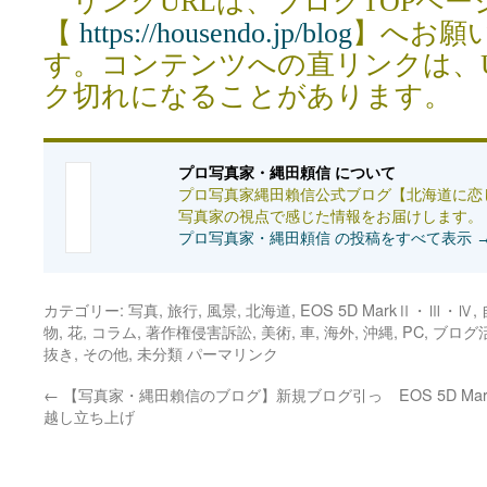
リンクURLは、ブログTOPペー
【
https://housendo.jp/blog
】へお願
す。コンテンツへの直リンクは、
ク切れになることがあります。
プロ写真家・縄田頼信 について
プロ写真家縄田賴信公式ブログ【北海道に恋
写真家の視点で感じた情報をお届けします。
プロ写真家・縄田頼信 の投稿をすべて表示
カテゴリー:
写真
,
旅行
,
風景
,
北海道
,
EOS 5D MarkⅡ・Ⅲ・Ⅳ
,
物
,
花
,
コラム
,
著作権侵害訴訟
,
美術
,
車
,
海外
,
沖縄
,
PC
,
ブログ
抜き
,
その他
,
未分類
パーマリンク
←
【写真家・縄田賴信のブログ】新規ブログ引っ
EOS 5D
越し立ち上げ