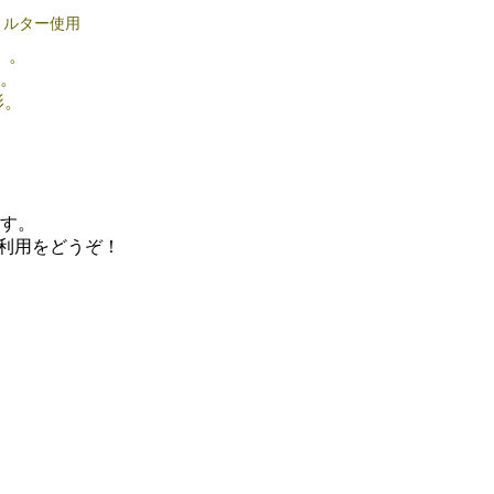
PLフィルター使用
）。
。
影。
す。
利用をどうぞ！