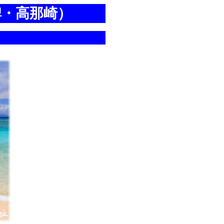
碑・高那崎）
）