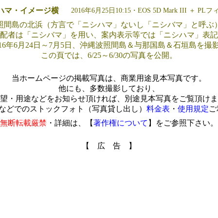
ハマ・イメージ横
2016年6月25日10:15・EOS 5D Mark III ＋ 
照間島の北浜（方言で「ニシハマ」ないし「ニシバマ」と呼ぶ
配者は「ニシバマ」を用い、案内表示等では「ニシハマ」表記
016年6月24日～7月5日、沖縄波照間島＆与那国島＆石垣島を撮
この頁では、6/25～6/30の写真を公開。
当ホームページの掲載写真は、商業用途見本写真です。
他にも、多数撮影しており、
望・用途などをお知らせ頂ければ、別途見本写真をご覧頂けま
Mなどでのストックフォト（写真貸し出し）
料金表
・
使用規定
ご
無断転載厳禁
・詳細は、【
著作権について
】をご参照下さい。
【 広 告 】