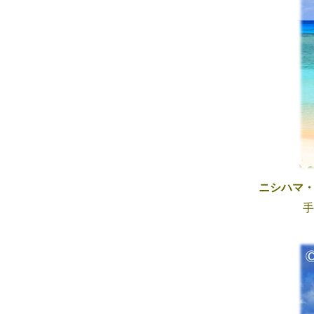
ニシハマ
手