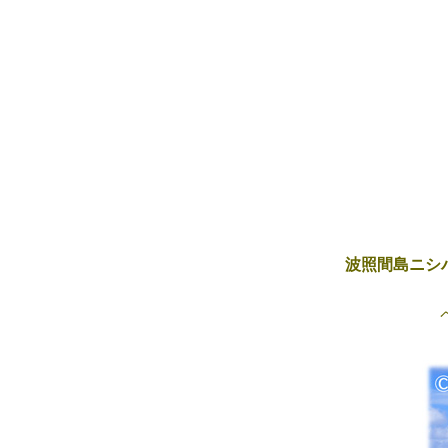
波照間島ニシ