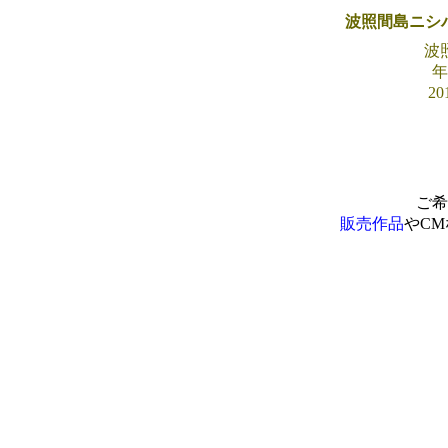
波照間島ニシ
波
年
2
ご希
販売作品
やC