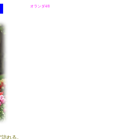
オランダ4/8
f”訪れる。