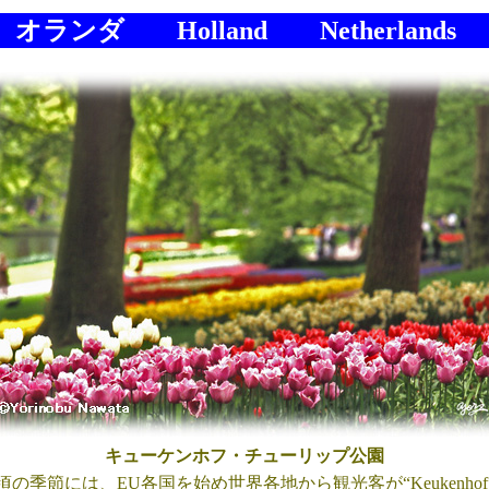
オランダ Holland Netherlands
キューケンホフ・チューリップ公園
の季節には、EU各国を始め世界各地から観光客が“Keukenho