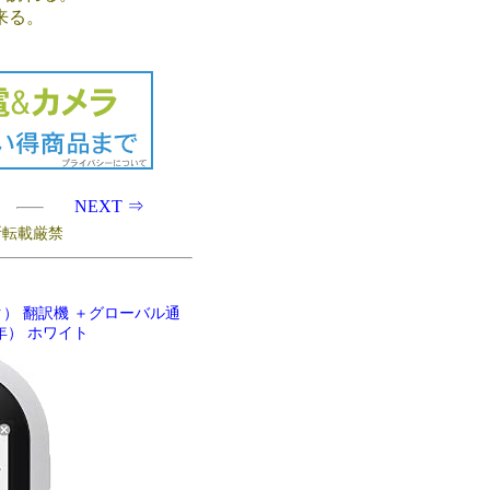
来る。
NEXT ⇒
ed.無断転載厳禁
ーク） 翻訳機 ＋グローバル通
年） ホワイト